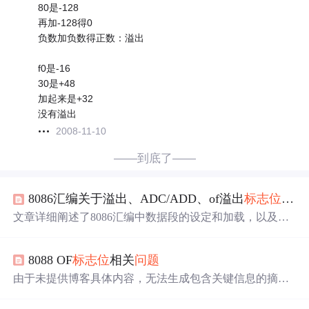
80是-128
再加-128得0
负数加负数得正数：溢出
f0是-16
30是+48
加起来是+32
没有溢出
2008-11-10
——到底了——
8086汇编关于溢出、ADC/ADD、of溢出
标志位
的
问
文章详细阐述了8086汇编中数据段的设定和加载，以及加
法指令（ADD和ADC）对
标志位
的影响，特别是涉及进
位、溢出和符号位变化的情况。通过对不同数值的加法运
8088 OF
标志位
相关
问题
算示例，解释了无进位和带进位加法在处理溢出时的差
异，强调了8086汇编中计算顺序和
标志位
更新的重要性。
由于未提供博客具体内容，无法生成包含关键信息的摘
要。