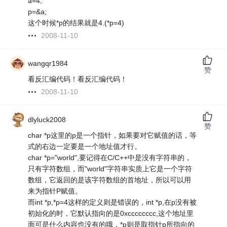
a=4;
p=&a;
这个时候*p的结果就是4.(*p=4)
2008-11-10
wangqr1984
赞
看反汇编代码！看反汇编代码！
2008-11-10
dlyluck2008
赞
char *p这里的p是一个指针，如果要对它赋值的话，等
式的右边一定要是一个地址值才行。
char *p="world",要记得在C/C++中是没有字符串的，
只有字符数组，而"world"字符串实质上它是一个字符
数组，它返回的是该字符数组的首地址，所以可以用
来为指针P赋值。
而int *p,*p=4这样的定义则是错误的，int *p,在p没有被
初始化的时，它默认指向的是0xcccccccc,这个地址里
面可是什么内容也没有的哦，*p则是取指针p所指向的