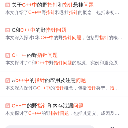
关于
C++
中
的野
指针
和
指针
悬挂
问题
本文介绍了
C++
中
野
指针
和悬挂
指针
的概念，包括未初始
化
指针
、释放后未置空的
指针
、析构函数
中
的
指针
问题
，
以及如何通过初始化、释放和正确管理内存来避免这些
问
C和
C++
中
的野
指针
问题
题
。
本文深入探讨C和
C++
中
的野
指针
问题
，包括野
指针
的概
念、由来及杜绝基本原则。同时，文章列举了常见的内存
错误及其原因，强调了内存操作的基本规则，旨在帮助开
C++
中
的野
指针
问题
发者避免内存管理
中
的陷阱。
本文探讨了C和
C++
中
野
指针
问题
的起源、实例和避免原
则，以及常见的内存错误，如结构体
指针
未初始化、内存
操作越界等，强调了内存操作规则和防止内存泄漏的重要
c/
c++
中
的
指针
的应用及注意
问题
性。
本文深入探讨C/
C++
中
的
指针
概念，包括
指针
类型、
指针
所指向的类型、
指针
应用如参数传递、全局与局部变量的
指针
问题
及内存管理注意事项。通过实例解析，帮助读者
C++
中
的野
指针
和内存泄漏
问题
掌握
指针
的正确使用。
本文探讨了
C++
中
的野
指针
问题
，包括其定义、成因及可
能导致的后果。同时，分析了内存泄漏
问题
，指出两者都
是编程时对内存管理不善引起的，且在编译阶段难以检