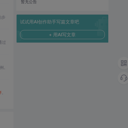
暂无公告
的步
试试用AI创作助手写篇文章吧
+ 用AI写文章
通过
示例。
序
。