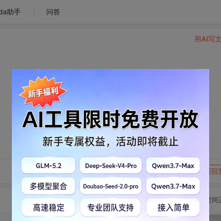
da助手
问答
用AI写
转发到动态
举报
写回
切换为时间