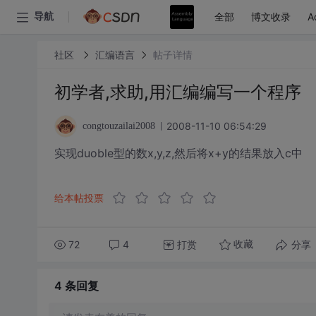
全部
博文收录
A
导航
社区
汇编语言
帖子详情
初学者,求助,用汇编编写一个程序
2008-11-10 06:54:29
congtouzailai2008
实现duoble型的数x,y,z,然后将x+y的结果放入c中
给本帖投票
72
4
打赏
分享
收藏
4 条
回复