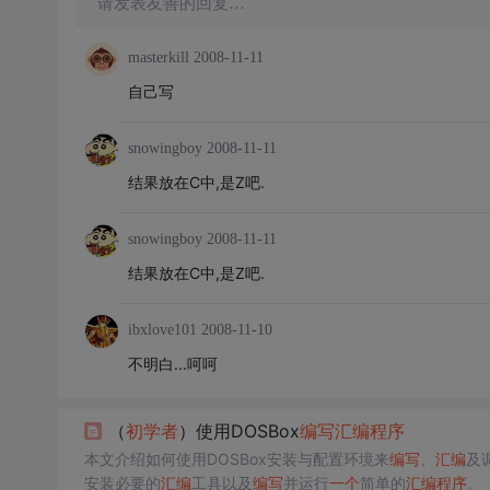
请发表友善的回复…
masterkill
2008-11-11
自己写
snowingboy
2008-11-11
结果放在C中,是Z吧.
snowingboy
2008-11-11
结果放在C中,是Z吧.
ibxlove101
2008-11-10
不明白...呵呵
（
初学者
）使用DOSBox
编写
汇编
程序
本文介绍如何使用DOSBox安装与配置环境来
编写
、
汇编
及
安装必要的
汇编
工具以及
编写
并运行
一个
简单的
汇编
程序
。