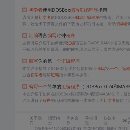
初学者
使用DOSBox
编写
汇编
程序
指南
该博客是
初学者
使用DOSBox
编写
汇编
程序
的指南。详细介绍
骤，还给出了资源文件的下载地址和项目地址，帮助
初学者
汇编
语言
编写
时钟
程序
这篇博客介绍了如何使用
汇编
语言从CMOS RAM中读取系
不断读取并更新屏幕上的时间实现动态显示，虽然方法较为
编写
你的第
一个
汇编
程序
本文详细指导了STM32新手如何使用Keil5
编写
第
一个
汇编
适合
初学者
理解
汇编
指令和基本操作。
编写
一个
简单的
汇编
程序
（DOSBox 0.74和MASM
本文介绍了如何在DOSBox模拟环境中配置MASM6.15，通
详细讲解了
程序
的代码结构和每一步操作，为
初学者
提供了
关于我
招贤纳
商务合
寻求报
协议专
们
士
作
道
区
公安备案号11010502030143
京ICP备19004658号
京网文〔