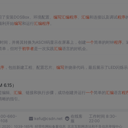
了安装DOSBox、环境配置、
编写
汇编
程序
、
汇编
和连接以及调试
程序
顺利开始
编写
和运行
汇编
程序
。
统时间，并将其转换为ASCII码显示在屏幕上，创建
一个
简单的时钟
程序
。
简单，但对于
初学者
是一次实践
汇编
语言的好机会。
程序
，包括新建工程、配置芯片、
编写
并烧录代码，最后展示了LED闪烁
 6.15）
过编辑、
汇编
、链接和执行步骤，成功创建并运行
一个
简单的
汇编
语言
程
清晰的指引。
400-660-
在线客
工作时间 8:30-
kefu@csdn.net
0108
服
22:00
2020〕1039-165号
经营性网站备案信息
北京互联网违法和不良信息举报中心