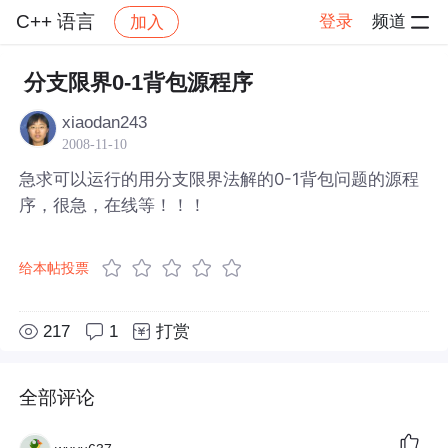
C++ 语言
登录
频道
加入
帖子详情
社区
C++ 语言
分支限界0-1背包源程序
xiaodan243
2008-11-10
急求可以运行的用分支限界法解的0-1背包问题的源程
序，很急，在线等！！！
给本帖投票
217
1
打赏
全部评论