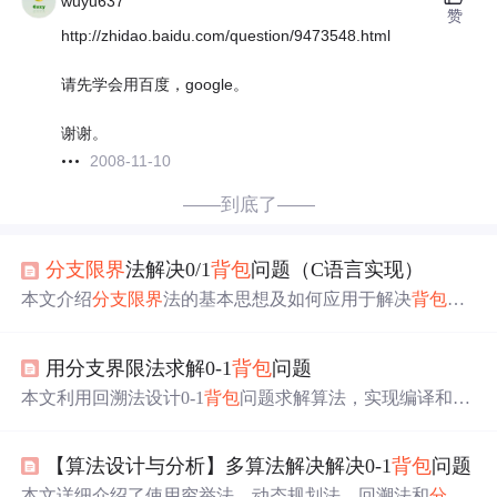
wuyu637
赞
http://zhidao.baidu.com/question/9473548.html
请先学会用百度，google。
谢谢。
2008-11-10
——到底了——
分支限界
法解决0/1
背包
问题（C语言实现）
本文介绍
分支限界
法的基本思想及如何应用于解决
背包
问
题。通过构造二叉树并利用优先队列来实现对结点的搜
索，进而找到问题的最优解。
用分支界限法求解0-1
背包
问题
本文利用回溯法设计0-1
背包
问题求解算法，实现编译和运
行。给出了算法伪代码，对
源程序
进行复杂度分析。时间
复杂度为O(2n)，呈指数级增长；空间复杂度为O(n)，主要
【算法设计与分析】多算法解决解决0-1
背包
问题
受递归调用栈空间影响。
本文详细介绍了使用穷举法、动态规划法、回溯法和
分支