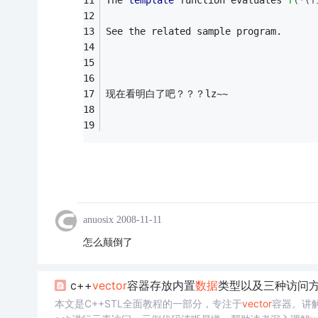
The 
template
 function evaluates 
f
(*(f
See the related sample program.
现在看明白了吧？？？lz~~
anuosix
2008-11-11
怎么颠倒了
c++
vector
容器存放内置
数据
类型以及三种访问方式
本文是C++STL全面教程的一部分，专注于
vector
容器。讲