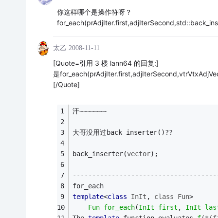
你这样哪个是操作符呀？
for_each(prAdjIter.first,adjIterSecond,std::back_inse
太乙
2008-11-11
[Quote=引用 3 楼 lann64 的回复:]
是for_each(prAdjIter.first,adjIterSecond,vtrVtxAdjVec
[/Quote]
汗~~~~~~~
大哥没用过back_inserter()??
back_inserter(
vector
);
-------------------------------------
for_each
template
<
class
InIt
, 
class
Fun
>
Fun
for_each
(
InIt
first
, 
InIt
las