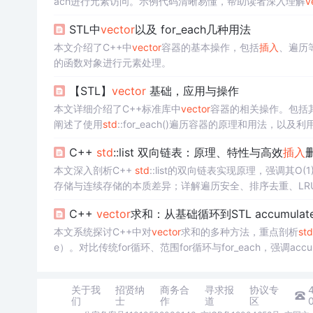
ach进行元素访问。示例代码清晰易懂，帮助读者深入理解
v
STL中
vector
以及 for_each几种用法
本文介绍了C++中
vector
容器的基本操作，包括
插入
、遍历
的函数对象进行元素处理。
【STL】
vector
基础，应用与操作
本文详细介绍了C++标准库中
vector
容器的相关操作。包括
阐述了使用
std
::for_each()遍历容器的原理和用法，以及利
C++
std
::list 双向链表：原理、特性与高效
插入
本文深入剖析C++
std
::list的双向链表实现原理，强调其O(1
存储与连续存储的本质差异；详解遍历安全、排序去重、LR
键限制，并通过性能实测与forward_list对比指导容器选型。
C++
vector
求和：从基础循环到STL accumula
本文系统探讨C++中对
vector
求和的多种方法，重点剖析
std
e）。对比传统for循环、范围for循环与for_each，强
计、初始值类型推导陷阱、整数溢出与浮点精度
问题
，并给
关于我
招贤纳
商务合
寻求报
协议专
们
士
作
道
区