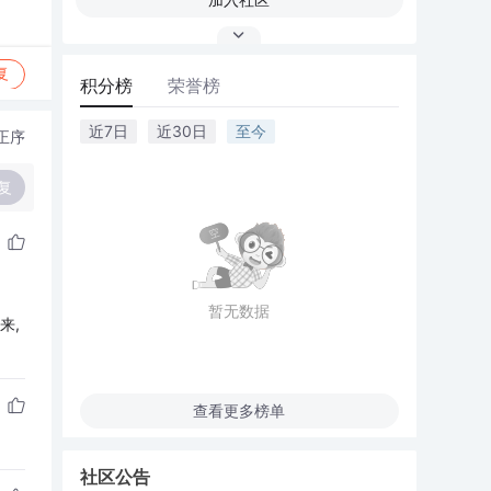
复
积分榜
荣誉榜
近7日
近30日
至今
正序
复
暂无数据
来,
查看更多榜单
社区公告