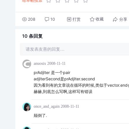
给本帖投票
208
10
打赏
分享
收藏
10 条
回复
请发表友善的回复…
anuosix
2008-11-11
prAdjIter 是一个pair
adjIterSecond是prAdjIter.second
因为看到有的文章说在循环的时候,类似于vector.e
赫赫,到底怎么写啊,这样写有错误
once_and_again
2008-11-11
颠倒了.