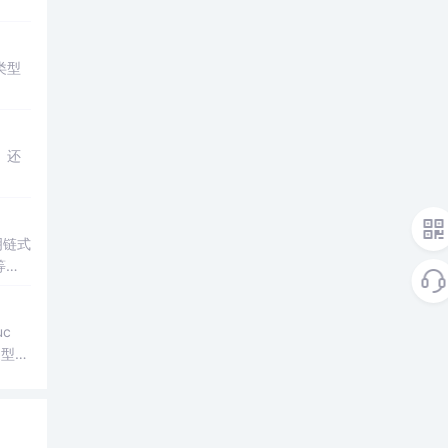
类型
。还
明链式
等关
uc
泛型设