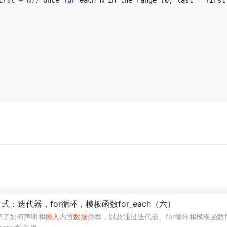
irst + N)
) once 
for
 each N in the range [0, last - first
：迭代器，for循环，模板函数for_each（六）
解了如何声明和
插入
内置
数据
类型，以及通过迭代器、for循环和模板函数fo