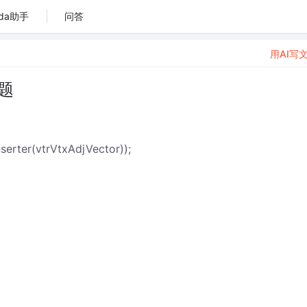
da助手
问答
用AI写
问题
nserter(vtrVtxAdjVector));