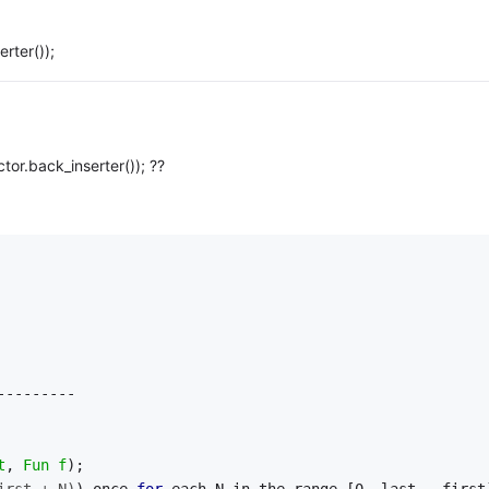
rter());
tor.back_inserter()); ??
---------
t
, 
Fun
f
);