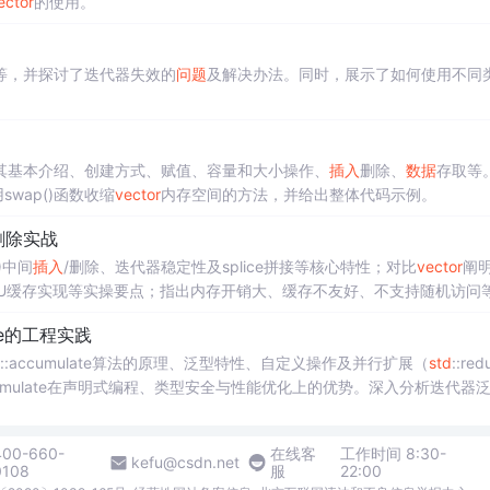
ector
的使用。
等，并探讨了迭代器失效的
问题
及解决办法。同时，展示了如何使用不同
其基本介绍、创建方式、赋值、容量和大小操作、
插入
删除、
数据
存取等
用swap()函数收缩
vector
内存空间的方法，并给出整体代码示例。
删除实战
)中间
插入
/删除、迭代器稳定性及splice拼接等核心特性；对比
vector
阐
U缓存实现等实操要点；指出内存开销大、缓存不友好、不支持随机访问
te的工程实践
::accumulate算法的原理、泛型特性、自定义操作及并行扩展（
std
::red
调accumulate在声明式编程、类型安全与性能优化上的优势。深入分析迭代器
出健壮的模板化求和函数实现方案。
400-660-
在线客
工作时间 8:30-
kefu@csdn.net
0108
服
22:00