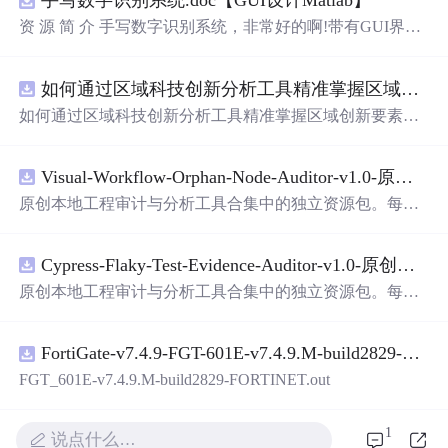
手写数字识别系统.doc【GUI设计Matlab】
资 源 简 介 手写数字识别系统，非常好的啊!带有GUI界
面，使用方便! 详 情 说 明 用这个手写数字识别系统，你可
以轻松地识别手写数字。这个系统不仅功能强大，而且还
如何通过区域科技创新分析工具精准掌握区域创新要素分布与产业链融合现状？.docx
带有直观的图形用户界面（GUI），非常容易使用。你只
需要将手写数字输入系统，它将立即给出准确的识别结
如何通过区域科技创新分析工具精准掌握区域创新要素分
果。这个系统可以在各种场景中使用，无论是学校、工作
布与产业链融合现状？
还是日常生活，都能为你提供快速和准确的识别服务。它
是一个非常方便和实用的工具，你一定会喜欢它的！
Visual-Workflow-Orphan-Node-Auditor-v1.0-原创源码与文档.zip
原创本地工程审计与分析工具合集中的独立资源包。每个
ZIP包含完整源码、3项自动化测试、可复现合成示例、离
线HTML、JSON与SVG报告、1080×720真实运行效果图、
Cypress-Flaky-Test-Evidence-Auditor-v1.0-原创源码与文档.zip
README、运行说明、功能清单、MIT License及原创与授
权声明。解压后进入project目录，执行npm test验证算法，
原创本地工程审计与分析工具合集中的独立资源包。每个
执行npm run report生成报告，也可通过本地静态服务器打
ZIP包含完整源码、3项自动化测试、可复现合成示例、离
开网页。运行时零第三方依赖，不包含热点产品或开源项
线HTML、JSON与SVG报告、1080×720真实运行效果图、
目源码、Logo、官方截图、论文、生产日志或其他受限素
FortiGate-v7.4.9-FGT-601E-v7.4.9.M-build2829-FORTINET.out
README、运行说明、功能清单、MIT License及原创与授
材。适合前端开发、AI应用工程、测试审计和课程实践。
权声明。解压后进入project目录，执行npm test验证算法，
FGT_601E-v7.4.9.M-build2829-FORTINET.out
执行npm run report生成报告，也可通过本地静态服务器打
开网页。运行时零第三方依赖，不包含热点产品或开源项
1
说点什么…
目源码、Logo、官方截图、论文、生产日志或其他受限素