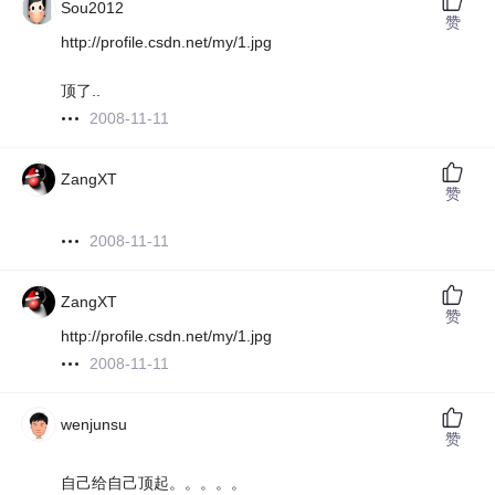
Sou2012
赞
http://profile.csdn.net/my/1.jpg
顶了..
2008-11-11
ZangXT
赞
2008-11-11
ZangXT
赞
http://profile.csdn.net/my/1.jpg
2008-11-11
wenjunsu
赞
自己给自己顶起。。。。。