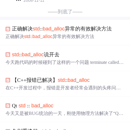
2008-11-11
——到底了——
正确解决
std
::
bad
_
alloc
异常的有效解决方法
正确解决
std
::
bad
_
alloc
异常的有效解决方法
std
::
bad
_
alloc
说开去
今天跑代码的时候碰到了这样的一个问题 terminate called af
ter throwing an instance of '
std
::
bad
_
alloc
' what():
std
::
bad
_
al
loc
解决不了，谷歌后发现如下文章，可以解惑，写的非常
【C++报错已解决】
std
::
bad
_
alloc
的好。 原文链接 当然，我这里只是针对我这一会儿的情
况。最近跑的一个C++程序，迭代时间长，而且一共有800
在C++开发过程中，报错是开发者经常会遇到的头疼问
个迭代，等了一天，跑到...
题。其中，
std
::
bad
_
alloc
这个报错信息可能会让很多开发
者感到困惑。它的出现往往意味着程序在内存分配方面遇
Qt
std
::
bad
_
alloc
到了麻烦。那么，当我们遇到这个报错时，应该如何快速
准确地解决呢？这篇文章将深入探讨这个问题，为开发者
今天又是被BUG统治的一天，刚使用物理方法解决了“QVe
或者环境配置者提供一些有效的解决方法。
ctor "isDetached()"又来一个”
std
::
bad
_
alloc
“，这个问题更
是没法下手。只能摸索尝试，仅此记录。