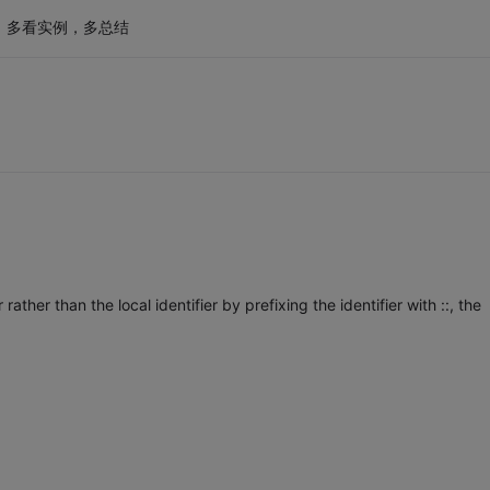
，多看实例，多总结
rather than the local identifier by prefixing the identifier with ::, the