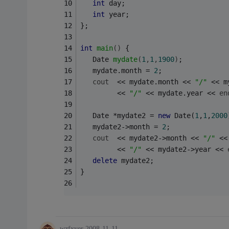
int
 day;
int
 year;
};
int
main
()
{
Date 
mydate
(
1
,
1
,
1900
)
;
   mydate.month = 
2
;   
cout
  << mydate.month << 
"/"
 << m
         << 
"/"
 << mydate.year << 
en
   Date *mydate2 = 
new
 Date(
1
,
1
,
2000
   mydate2->month = 
2
;
cout
  << mydate2->month << 
"/"
 <<
         << 
"/"
 << mydate2->year << 
delete
 mydate2;
}
wzfxyer
2008-11-11