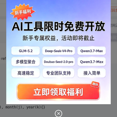
转发到动态
举报
写回
切换为时间
发表回
refer to members of structures, unions, and classes
), month(j), year(k){}