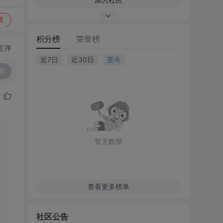
复
积分榜
荣誉榜
正序
近7日
近30日
至今
复
暂无数据
查看更多榜单
社区公告