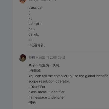
class cal
{
}；
cal *pt；
pt->
cal ob;
ob.
::域运算符。
帅得不敢出门
2008-11-11
两个不能混为一谈啊.
::作用域
You can tell the compiler to use the global identifier 
scope resolution operator.
:: identifier
class-name :: identifier
namespace :: identifier
例子: