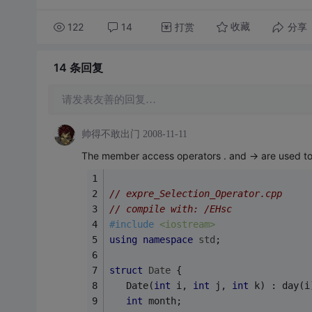
122
14
打赏
分享
收藏
14 条
回复
请发表友善的回复…
帅得不敢出门
2008-11-11
The member access operators . and -> are used to 
// expre_Selection_Operator.cpp
// compile with: /EHsc
#
include
<iostream>
using
namespace
std
;
struct
Date
 {
   Date(
int
 i, 
int
 j, 
int
 k) : day(i
int
 month;