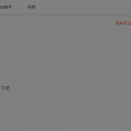
da助手
问答
用AI写
解下吧