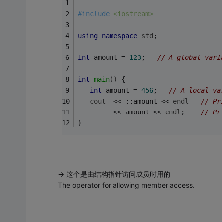
#
include
<iostream>
using
namespace
std
;
int
 amount = 
123
;   
// A global vari
int
main
()
{
int
 amount = 
456
;   
// A local va
cout
  << ::amount << 
endl
// Pr
         << amount << 
endl
;    
// Pr
}
-> 这个是由结构指针访问成员时用的
The operator for allowing member access.