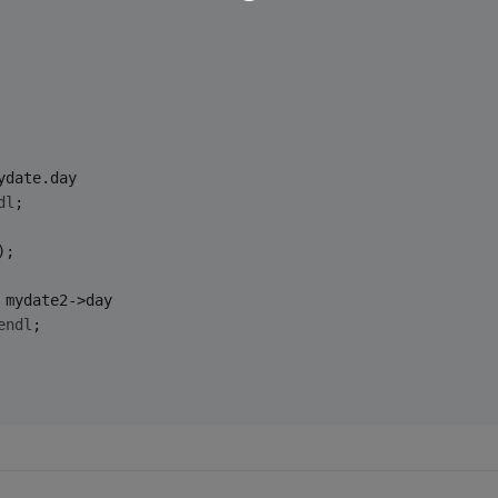
ydate.day
dl
;
);
 mydate2->day
endl
;