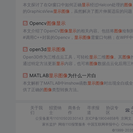
本文探讨了在Qt窗口中如何正确
显示
经过Halcon处理的
图像
的GraphicsView
显示
图像
，虽然解决了图片伸展适应的问题，
于C++和Halcon
图像
类型的转换。最终解决方案是分别使用Ha
Opencv
图像
显示
本文介绍了OpenCV
图像
显示
的相关内容。包括将
图像
绘制到
#调用C++封装的Opencv，
显示
图像
需窗口句柄；在WPF中
open3d
显示
图像
Open3D作为三维点云工具，可轻松
显示
二维
图像
。其
图像
通过特定方法更新
显示
内容，也可将
图像
数据点云化后用三
MATLAB
显示
图像
为什么一片白
本文解析了MATLAB中imshow函数
显示
图像
时出现全白或全
供了正确的
图像
类型转换方法。
关于我
招贤纳
商务合
寻求报
协议专
们
士
作
道
区
公安备案号11010502030143
京ICP备19004658号
京网文〔
家长监护
网络110报警服务
中国互联网举报中心
Chro
©1999-2