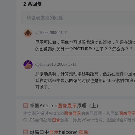
2 条
回复
请发表友善的回复…
vc1000
2008-11-11
显示可以做，图像也可以跟着滚动条滚动，但是在滚动的
的图像跑到另外一个PICTURE中去了？？怎么办？？
opencv2013
2008-11-11
加滚动条啊，计算滚动条移动距离，然后在控件中显
我在对话框中显示图像的时候也是用picture控件
可以了。
掌握Android
图像
显示
原理（上）
本文深入探讨Android
图像
显示
的底层原理，从屏幕
图像
显
GL ES如何处理
图像
数据，涉及VSync信号、图层混合和硬件
的
图像
显示
机制。
qt窗口中
显示
halcon的
图像