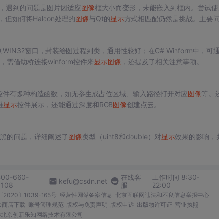
，遇到的问题是图片因适应
图像
框大小而变形，未能嵌入到框内。尝试使
但如何将Halcon处理的
图像
与Qt的
显示
方式相匹配仍然是挑战。主要
lcon进行
图像
处理，Qt负责
图像
显示
，避免直接类型转换。
WIN32窗口，封装绘图过程到类，通用性较好；在C# Winform中，可
，需借助桥连接winform控件来
显示
图像
，还提及了相关注意事项。
控件有多种构造函数，如无参生成占位区域、输入路径打开对应
图像
等。
维
显示
控件展示，还能通过深度和RGB
图像
创建点云。
黑的问题，详细阐述了
图像
类型（uint8和double）对
显示
效果的影响，
400-660-
在线客
工作时间 8:30-
kefu@csdn.net
0108
服
22:00
2020〕1039-165号
经营性网站备案信息
北京互联网违法和不良信息举报中心
me商店下载
账号管理规范
版权与免责声明
版权申诉
出版物许可证
营业执照
026北京创新乐知网络技术有限公司