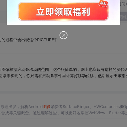
切换为时间
发表回
过程中会出现这个PICTURE中
示图像根据滚动条移动的范围，这个很简单的，网上也应该有这样的源代
加滚动条来实现的，你只需在滚动条事件里计算好移动位移，然后显示出该部
示
原理出发，解析Android
图像
消费者SurfaceFlinger、HWComposer和O
合成等关键概念。通过理解这些，可以更好地掌握WebView、Flutter等