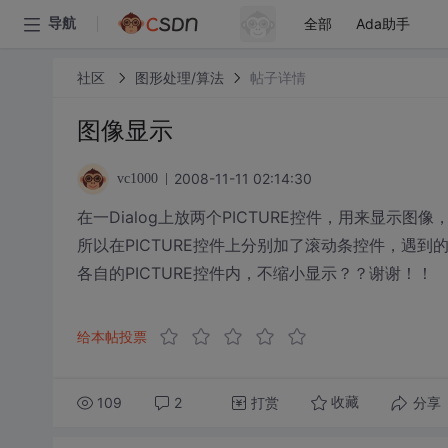
全部
Ada助手
导航
社区
图形处理/算法
帖子详情
图像显示
2008-11-11 02:14:30
vc1000
在一Dialog上放两个PICTURE控件，用来显示图
所以在PICTURE控件上分别加了滚动条控件，遇到
各自的PICTURE控件内，不缩小显示？？谢谢！！
给本帖投票
109
2
打赏
分享
收藏