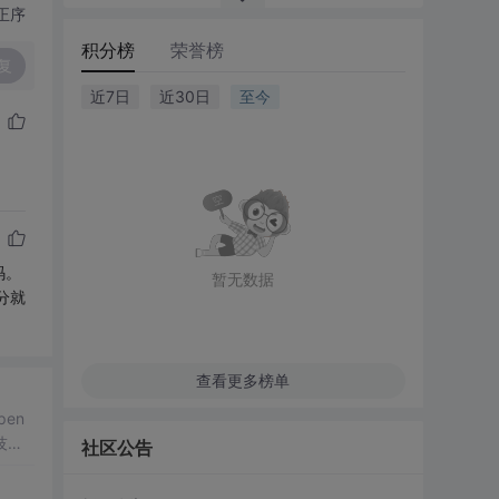
正序
积分榜
荣誉榜
复
近7日
近30日
至今
码。
暂无数据
分就
查看更多榜单
pen
技术
社区公告