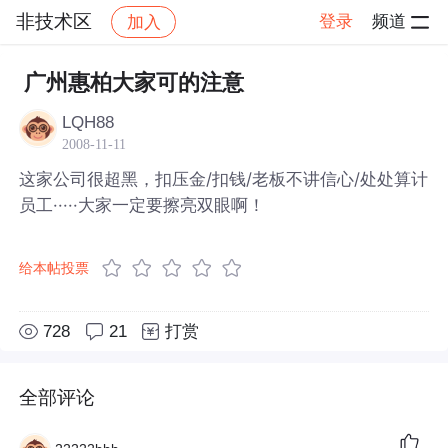
非技术区
登录
频道
加入
帖子详情
社区
非技术区
广州惠柏大家可的注意
LQH88
2008-11-11
这家公司很超黑，扣压金/扣钱/老板不讲信心/处处算计
员工·····大家一定要擦亮双眼啊！
给本帖投票
728
21
打赏
全部评论