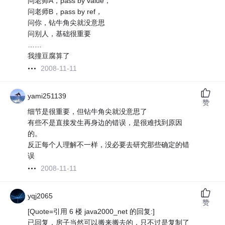
问老师A，pass by value，
问老师B，pass by ref，
问你，钻牛角尖就没意思
问别人，基础很重要
……
我撞豆腐算了
2008-11-11
yami251139
赞
细节是很重要，但钻牛角尖就没意思了
有些不是直接发生再身边的错误，是很难找到原因
的。
反正每个人理解不一样，没必要去研究那些确定的错
误
2008-11-11
yqj2065
赞
[Quote=引用 6 楼 java2000_net 的回复:]
已回复，房子当然可以搬来搬去的，只不过是复制了