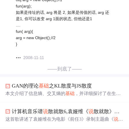
fun(arg);
如果是传址的话, arg 将是 2, 如果是传值的话, arg 还
是1, 你可以改变 arg 1面的状态, 但他还是1
....
fun( arg){
arg = new Object();//2
}
2008-11-11
——到底了——
GAN的理论
基础
之KL散度与JS散度
本文介绍了信息熵、交叉熵的
基础
，并详细探讨了在生成
对抗网络（GAN）中
重要
的KL散度和JS散度。KL散度衡
量了概率分布q对p的拟合程度，而JS散度解决了KL散度不
计算机音乐谱
说
散就散6,袁娅维《
说
散就散》简谱
对称的问题，用于比较不同分布的差异。在GANs中，这
些概念用于评估生成器对真实数据分布的匹配程度。
这首歌讲述了袁娅维在为电影《前任3》录制主题曲《
说
散
就散》的幕后故事，她的仓促录音和对情感的理解使歌曲