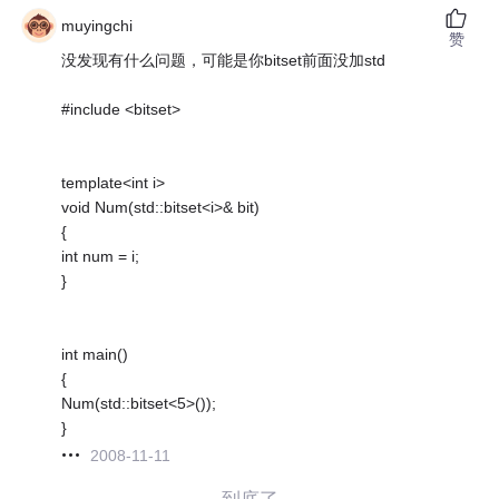
muyingchi
赞
没发现有什么问题，可能是你bitset前面没加std
#include <bitset>
template<int i>
void Num(std::bitset<i>& bit)
{
int num = i;
}
int main()
{
Num(std::bitset<5>());
}
2008-11-11