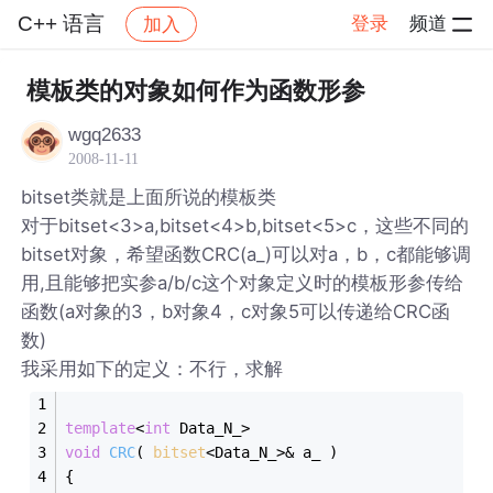
C++ 语言
登录
频道
加入
帖子详情
社区
C++ 语言
模板类的对象如何作为函数形参
wgq2633
2008-11-11
bitset类就是上面所说的模板类
对于bitset<3>a,bitset<4>b,bitset<5>c，这些不同的
bitset对象，希望函数CRC(a_)可以对a，b，c都能够调
用,且能够把实参a/b/c这个对象定义时的模板形参传给
函数(a对象的3，b对象4，c对象5可以传递给CRC函
数)
我采用如下的定义：不行，求解
template
<
int
 Data_N_>
void
CRC
( 
bitset
<Data_N_>& a_ )
{