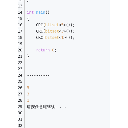
int
main
()
{ 
    CRC(
bitset
<
5
>());
    CRC(
bitset
<
3
>());
    CRC(
bitset
<
1
>());
return
0
; 
} 
----------
5
3
1
请按任意键继续. . .