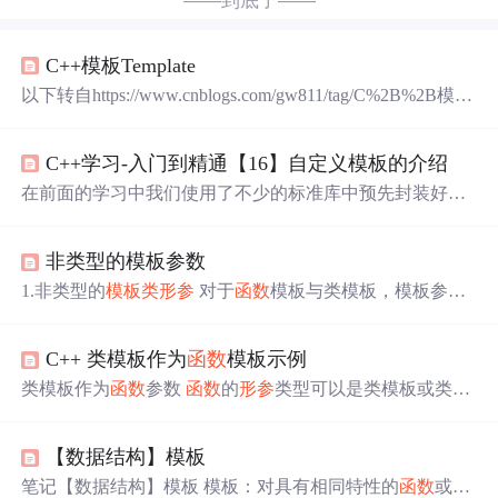
——到底了——
C++模板Template
以下转自https://www.cnblogs.com/gw811/tag/C%2B%2B模板
详解/ 模板是C++支持参数化多态的工具，使用模板可以使
用户为类或者
函数
声明一种一般模式，使得类中的某些数
C++学习-入门到精通【16】自定义模板的介绍
据成员或者成员
函数
的参数、返回值取得任意类型。
模板是一种对类型进行参数化的工具； 通常有两种形
在前面的学习中我们使用了不少的标准库中预先封装好的
式：
函数
模板和类模板；
函数
模板针对仅参数类型不
模板化的容器和算法。和使程序员可以非常方便地表示若
同的
函数
...
干不同的相关（重载）的
函数
或者类，这样的
函数
被称
非类型的模板参数
为，而类被称为。这种产生
函数
和类的技术称为。可以将
函数
模板和类模板比作一个棕子，而棕子内部可以有不同
1.非类型的
模板类
形参
对于
函数
模板与类模板，模板参数
的馅料，虽然使用这个模板做出来的都是相同外形（功能
并不局限于类型或者适配器、指针(迭代器)，普通值也可
相同），但是里面的口味却不同（操作
对象
不同）。类模
以作为模板参数。在基于类型参数的模板中，你定义了一
板也被称为，因为它们需要一个或多个参数，来说明如何
C++ 类模板作为
函数
模板示例
些具体的细节来加以确定代码，直到代码被调用时这些细
自定义一个用于产生类模板特化的通用类模板。只要定义
节才被真正的确定。但是在这里，我们面对的是这些细节
类模板作为
函数
参数
函数
的
形参
类型可以是类模板或类模
了一个类模板，当需要一个特定的类模板特化时，我们可
是值，而不是类型，当要使用基于值的模板时，必须显式
板的引用，对应的实参 应该是该类模板实例化的
模板类
对
以非常简单得到
地指定这些值，才能够对模板进行实例化。 比如可以这
象
。 带有类模板参数的
函数
必须是
函数
模板。 #include usi
样： template<class T...
【数据结构】模板
ng namespace std; template class TClass2 { T x; public: TClass2
(T a){x=a;} T abs()//成员
函数
模板 { if(x
笔记【数据结构】模板 模板：对具有相同特性的
函数
或类