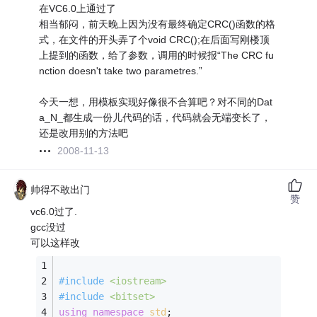
在VC6.0上通过了
相当郁闷，前天晚上因为没有最终确定CRC()函数的格
式，在文件的开头弄了个void CRC();在后面写刚楼顶
上提到的函数，给了参数，调用的时候报“The CRC fu
nction doesn't take two parametres.”
今天一想，用模板实现好像很不合算吧？对不同的Dat
a_N_都生成一份儿代码的话，代码就会无端变长了，
还是改用别的方法吧
2008-11-13
帅得不敢出门
赞
vc6.0过了.
gcc没过
可以这样改
#
include
<iostream>
#
include
<bitset>
using
namespace
std
;