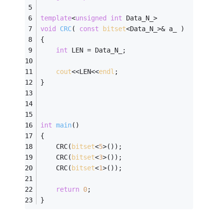
template
<
unsigned
int
 Data_N_>
void
CRC
( 
const
bitset
<Data_N_>& a_ )
{
int
 LEN = Data_N_;
cout
<<LEN<<
endl
;
}
int
main
()
{ 
    CRC(
bitset
<
5
>());
    CRC(
bitset
<
3
>());
    CRC(
bitset
<
1
>());
return
0
; 
} 