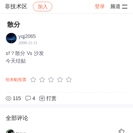
非技术区
登录
频道
加入
帖子详情
社区
非技术区
散分
yqj2065
2008-11-11
sf？散分 Vs 沙发
今天结贴
给本帖投票
115
4
打赏
全部评论