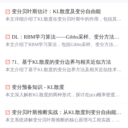
变分贝叶斯估计：KL散度及变分自由能
本文详细介绍了KL散度在变分贝叶斯中的作用，包括其定
义、性质以及在度量近似后验分布与真实后验分布差异的
应用。重点阐述了变分推断中的变分自由能概念，以及它
DL：RBM学习算法——Gibbs采样、变分方法、对比散度、模拟退火
与最大化证据下界的关联，强调了在优化过程中的策略和
目标。,
本文介绍了RBM学习算法，包括Gibbs采样、变分方法、
对比散度和模拟退火等关键方法。Gibbs采样是一种基于马
尔科夫链的采样技术，变分方法通过变分优化解决概率推
71、基于KL散度的变分边界与相关近似方法
理问题，对比散度简化了RBM学习过程，而模拟退火算法
则是一种通用的优化策略，用于避免局部最优。
本文介绍了基于KL散度的变分边界方法及相关近似技术，
重点讨论了平均场理论、异步更新机制、结构化变分近似
以及在机器人控制和信息最大化中的应用。通过分析复杂
变分预备知识 - KL散度
分布的近似方式，提出了多种优化策略，并探讨了不同方
法间的联系与优势。
本文深入解析KL散度的两种形式，探讨在p(x)概率密度大
的地方，如何通过调整q(x)来减小KL值，避免在变分推导
过程中出现局部极值点的问题。
变分贝叶斯推断实战：从KL散度到变分自由能的优化路径
本文系统讲解变分贝叶斯推断的核心原理与工程实践，重
点剖析KL散度的非对称性及其在近似后验中的作用，阐述