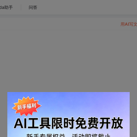
da助手
问答
用AI写