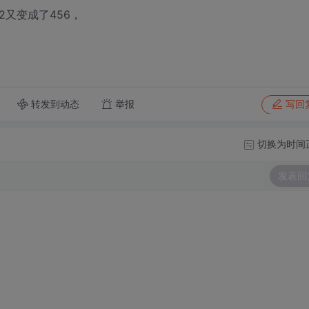
e2又变成了456，
转发到动态
举报
写回
切换为时间
发表回