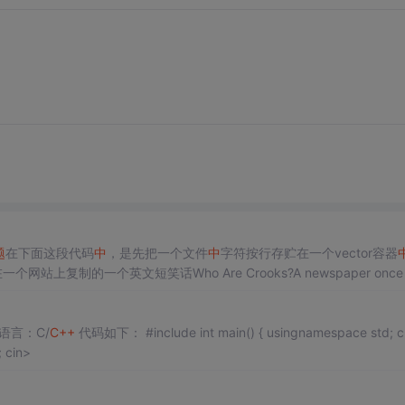
题
在下面这段代码
中
，是先把一个文件
中
字符按行存贮在一个vector容器
复制的一个英文短笑话Who Are Crooks?A newspaper once 
 语言：C/
C++
代码如下： #include int main() { usingnamespace std; charn
ame[16], school[50]; cout<< "请输入您的姓名：" << endl; cin>