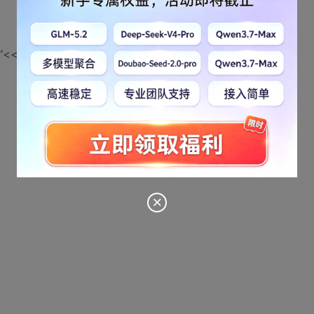
ng: "<<name2<<", "<<name1<<endl;
3