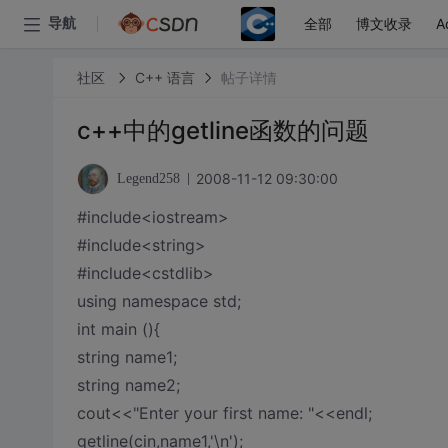
全部
博文收录
A
导航
社区
C++ 语言
帖子详情
c++中的getline函数的问题
2008-11-12 09:30:00
Legend258
#include<iostream>
#include<string>
#include<cstdlib>
using namespace std;
int main (){
string name1;
string name2;
cout<<"Enter your first name: "<<endl;
getline(cin,name1,'\n');