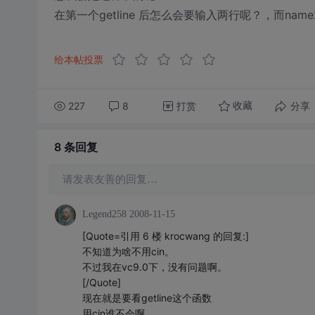
在第一个getline 后怎么会要输入两行呢？，而nam
给本帖投票
227
8
打赏
分享
收藏
8 条
回复
请发表友善的回复…
Legend258
2008-11-15
[Quote=引用 6 楼 krocwang 的回复:]
不知道为啥不用cin。
不过我在vc9.0下，没有问题啊。
[/Quote]
现在就是要看getline这个函数
用cin谁不会啊