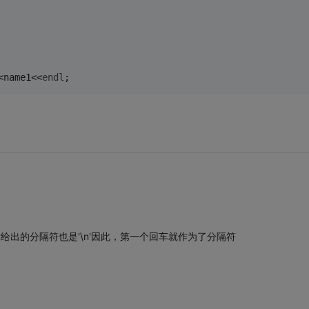
<name1<<
endl
;
你给出的分隔符也是'\n'因此，第一个回车就作为了分隔符