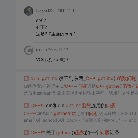
Legend258
2008-11-12
sp6?
补丁?
这是6.0里面的bug ?
taodm
2008-11-12
VC6没打sp6吧？
c++
getline
读不到东西_
C++
getline
()
函数
问题
你的位置:问答吧-> C/
C++
->
问题
详情
C++
getline
()
函数
问
然后用sstream对象来实现逐单词输出字符。我用的文件是在一个网站上
r...
C++
中
cin和cin.
getline
函数
连用的
问题
C++
中
cin和cin.
getline
函数
连用的
问题
测试环境：VS2013
C++
中
关于
getline
()
函数
的一个
问题
记录