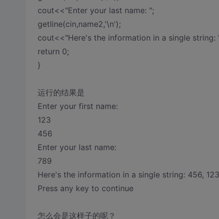
cout<<"Enter your last name: ";
getline(cin,name2,'\n');
cout<<"Here's the information in a single stri
return 0;
}
运行的结果是
Enter your first name:
123
456
Enter your last name:
789
Here's the information in a single string: 456, 12
Press any key to continue
怎么会是这样子的呢？