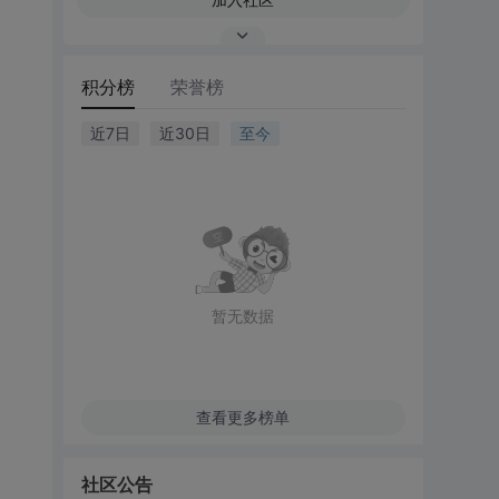
积分榜
荣誉榜
近7日
近30日
至今
暂无数据
查看更多榜单
社区公告