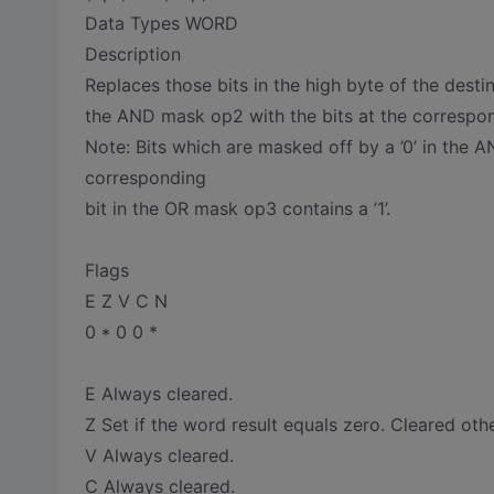
Data Types WORD
Description
Replaces those bits in the high byte of the desti
the AND mask op2 with the bits at the correspon
Note: Bits which are masked off by a ’0’ in the 
corresponding
bit in the OR mask op3 contains a ’1’.
Flags
E Z V C N
0 * 0 0 *
E Always cleared.
Z Set if the word result equals zero. Cleared oth
V Always cleared.
C Always cleared.