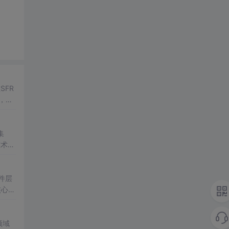
SFR
，涵
集
技术广
语法
与执
件层
核心在
指令
通
领域