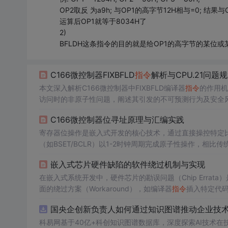
OP2取反 为a9h; 与OP1的高字节12H相与=0; 结果与
运算后OP1就等于8034H了
2)
BFLDH这条指令的目的就是给OP1的高字节的某位或
C166微控制器FIXBFLD
指令
解析与CPU.21问题
本文深入解析C166微控制器中FIXBFLD编译器
指令
的作用机制
访问时的非原子性问题，阐述其引发的不可预测行为及安全风险。重
盖µVision2配置、多工程协同、_intrinsic函数交互限
C166微控制器位寻址原理与汇编实践
寄存器位操作是嵌入式开发的核心技术，通过直接操控特定
（如BSET/BCLR）以1-2时钟周期完成原子性操作，相比
泛应用于GPIO控制、中断管理和状态标志处理，特别是在
嵌入式芯片硬件缺陷的软件绕过机制与实现
（如R15.12）可直观操作寄存器位，配合位域
指令
能高效处
在嵌入式系统开发中，硬件芯片的勘误问题（Chip Erra
面的绕过方案（Workaround），如编译器
指令
插入特定代
于精确控制机器代码，确保系统稳定运行。以Infineon C166和STM
国央企创新负责人如何通过知识图谱推动企业技术创
过原子性保护和总线隔离机制，有效解决了硬件时序和逻辑
科易网基于40亿+科创知识图谱数据库，深度探索AI技术