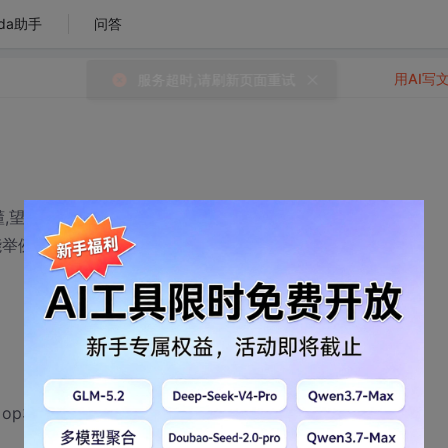
da助手
问答
用AI写
,望各位前辈指点:
能举例说明.
 op3)