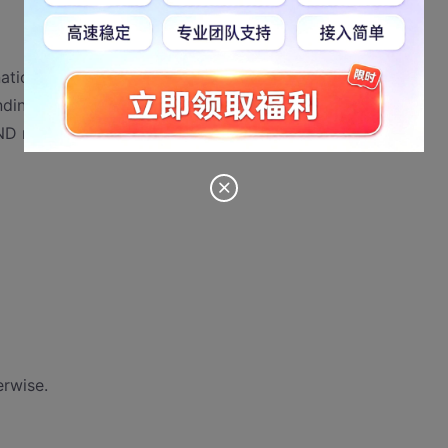
nation word operand op1 which are selected by an ’1’ in
ding positions in the OR mask specified by op3.
AND mask op2 may be unintentionally altered if the
erwise.