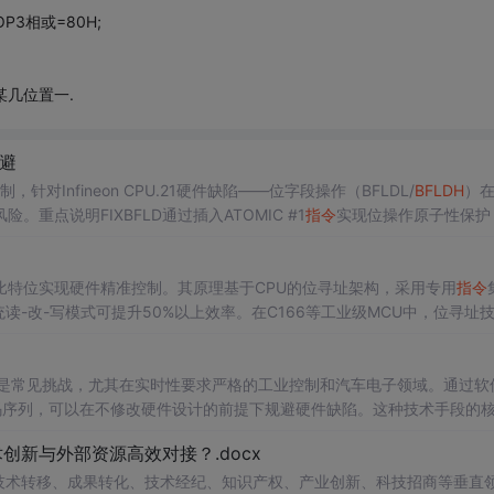
OP3相或=80H;
某几位置一.
规避
，针对Infineon CPU.21硬件缺陷——位字段操作（BFLDL/
BFLDH
）在
点说明FIXBFLD通过插入ATOMIC #1
指令
实现位操作原子性保护
制、反汇编验证方法及版本兼容性要求。
比特位实现硬件精准控制。其原理基于CPU的位寻址架构，采用专用
指令
传统读-改-写模式可提升50%以上效率。在C166等工业级MCU中，位寻址
实时性要求严格的电机控制、传感器采集等场景。通过A166汇编器的点号
理连续比特段。合理使用位屏蔽和条件位操作技巧，可显著优化代码体积
ta）是常见挑战，尤其在实时性要求严格的工业控制和汽车电子领域。通过软
码序列，可以在不修改硬件设计的前提下规避硬件缺陷。这种技术手段的
icroelectronics ST10系列微控制器为例，FIXBFLD和FIX_BR03
新与外部资源高效对接？.docx
缺陷。这些方案不仅提升了系统
在技术转移、成果转化、技术经纪、知识产权、产业创新、科技招商等垂直