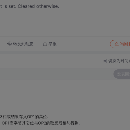
t is set. Cleared otherwise.
转发到动态
举报
写回
切换为时间
发表回
3相或结果存入OP1的高位.
 OP1高字节其它位与OP2的取反后相与得到.