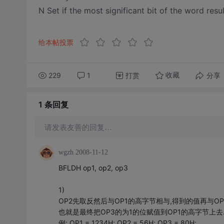
N Set if the most significant bit of the word resul
给本帖投票
229
1
打赏
分享
收藏
1 条
回复
请发表友善的回复…
wgzh
2008-11-12
BFLDH op1, op2, op3
1)
OP2先取反然后与OP1的高字节相与,得到的值再与OP
也就是最终把OP3的为1的位赋值到OP1的高字节上去.
例: OP1 = 1234H; OP2 = 56H; OP3 = 80H;