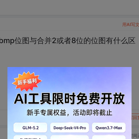
用AI写
bmp位图与合并2或者8位的位图有什么区
转发到动态
举报
写回
切换为时间