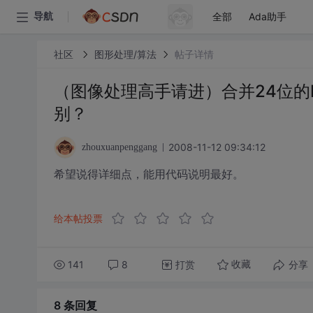
全部
Ada助手
导航
社区
图形处理/算法
帖子详情
（图像处理高手请进）合并24位的
别？
2008-11-12 09:34:12
zhouxuanpenggang
希望说得详细点，能用代码说明最好。
给本帖投票
141
8
打赏
分享
收藏
8 条
回复