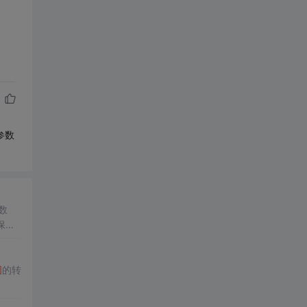
参数
数
保存
图
的转