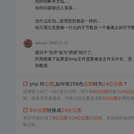
你的结帐率太低....
你的问题都没人落落...
没什么区别...原理思想都是一样的...
你只需注意图像一行点的字节数及一个像素占的字节数就
wiowei
2008-11-12
题目中“合并”改为“拼接”就行了。
同类图像下如果是bmp文件需要修改文件头中长、宽
和数据
php 转
位
图
,如何将256色
位
图
转为
24
位
位
图
？
该博客介绍了一段C语言代码，用于将
8
位
位
图
转换为
24
位
据，能表现更多颜色。转换过程主要是读取
8
位
位
图
的调色
转换后的图像。
8
位
位
图
转换成
24
位
位
图
本文详细介绍了
8
位
位
图
与
24
位
位
图
的
区别
，包括调色板的
换过程。