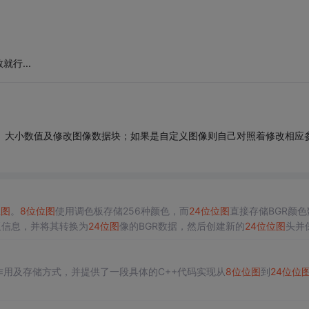
行...
、大小数值及修改图像数据块；如果是自定义图像则自己对照着修改相应
位
图
。
8
位
位
图
使用调色板存储256种颜色，而
24
位
位
图
直接存储BGR颜色
板信息，并将其转换为
24
位
图
像的BGR数据，然后创建新的
24
位
位
图
头并
作用及存储方式，并提供了一段具体的C++代码实现从
8
位
位
图
到
24
位
位