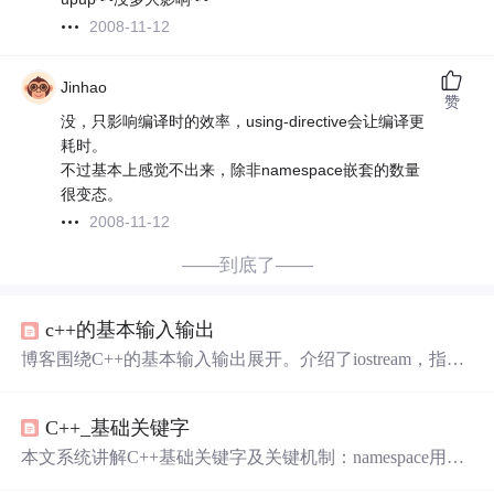
2008-11-12
Jinhao
赞
没，只影响编译时的效率，using-directive会让编译更
耗时。
不过基本上感觉不出来，除非namespace嵌套的数量
很变态。
2008-11-12
——到底了——
c++的基本输入输出
博客围绕C++的基本输入输出展开。介绍了iostream，指出
std
是C++标准库，日常练习可使用
using
namespace
std
，
项目开发不建议。还阐述了cout、cin的优点，如cout能自动
C++_基础关键字
识别类型，以及如何保存指定小数位数，最后提及了cou
t、cin的优化。
本文系统讲解C++基础关键字及关键机制：namespace用于
解决命名冲突；cin/cout实现标准输入输出；缺省参数支持