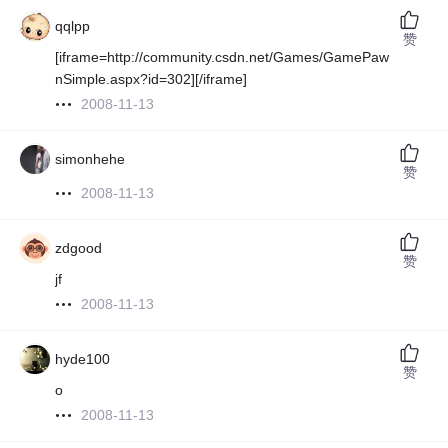
qqlpp
赞
[iframe=http://community.csdn.net/Games/GamePaw
nSimple.aspx?id=302][/iframe]
2008-11-13
simonhehe
赞
2008-11-13
zdgood
赞
jf
2008-11-13
hyde100
赞
o
2008-11-13