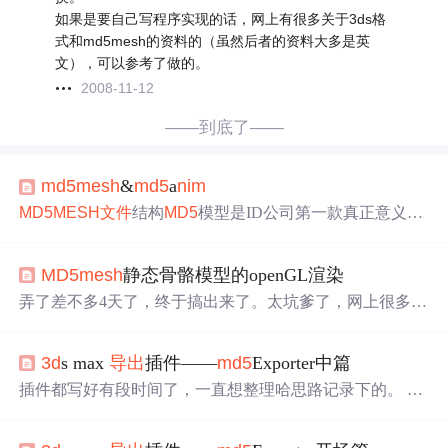
如果是要自己写程序实现的话，网上有很多关于3ds格
式和md5mesh的资料的（虽然后者的资料大多是英
文），可以参考了做的。
2008-11-12
——到底了——
md5
mesh
&
md5
a
nim
MD5
MESH
文件
结构
MD5
模型是ID公司第一款真正意义上
的骨骼格式模型，在04年随着Doom3一起面世，经过几个
版本的变更，现在在骨骼模型格式中依然有其重要地位。
MD5
mesh
静态骨骼模型的openGL渲染
本文只阐述
MD5
MESH
的
文件
结构。
文件
头：
MD5
Version
<integer>commandline”<string>”
MD5
Version-一个整数，定
弄了差不多4天了，终于搞出来了。太坑爹了，网上很多都
义了
md5
的版本号，这个地方始终写1...
没说清楚，最终要的是，一些坑点一定要注意，否则模型
会像畸形了一样，再者，写代码时手千万不可以手残，否
3d
s max
导出
插件——
md5
Exporter中篇
则会增加很多修改错误的时间，这个时间还不如想好了再
写。所以写代码一定要清晰了再去写。 开始说说吧。首先
插件都写好有段时间了，一直想整理哈思路记录下的。 先
网上很多都说了，
MD5
后缀名是.
md5
mesh
和.
md5
a
nim
。
说哈a
nim
插件，这个写的就比较快了，以前写过其他的动
这两个
文件
前面是静态的，后面是动态的。我也就不多说
画
导出
的。
md5
a
nim
中有个地方比较好的是，只需要与初