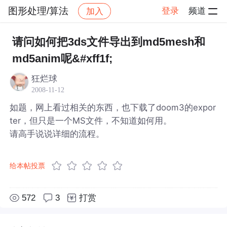
图形处理/算法
登录
频道
加入
帖子详情
社区
图形处理/算法
请问如何把3ds文件导出到md5mesh和
md5anim呢&#xff1f;
狂烂球
2008-11-12
如题，网上看过相关的东西，也下载了doom3的expor
ter，但只是一个MS文件，不知道如何用。
请高手说说详细的流程。
给本帖投票
572
3
打赏