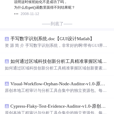
说明这时候初始化不是成功了吗，
为什么在get()函数里面得不到结果呢？
2008-11-12
——到底了——
手写数字识别系统.doc【GUI设计Matlab】
资 源 简 介 手写数字识别系统，非常好的啊!带有GUI界
面，使用方便! 详 情 说 明 用这个手写数字识别系统，你可
以轻松地识别手写数字。这个系统不仅功能强大，而且还
如何通过区域科技创新分析工具精准掌握区域创新要素分布与产业链融合现状？.docx
带有直观的图形用户界面（GUI），非常容易使用。你只
需要将手写数字输入系统，它将立即给出准确的识别结
如何通过区域科技创新分析工具精准掌握区域创新要素分
果。这个系统可以在各种场景中使用，无论是学校、工作
布与产业链融合现状？
还是日常生活，都能为你提供快速和准确的识别服务。它
是一个非常方便和实用的工具，你一定会喜欢它的！
Visual-Workflow-Orphan-Node-Auditor-v1.0-原创源码与文档.zip
原创本地工程审计与分析工具合集中的独立资源包。每个
ZIP包含完整源码、3项自动化测试、可复现合成示例、离
线HTML、JSON与SVG报告、1080×720真实运行效果图、
Cypress-Flaky-Test-Evidence-Auditor-v1.0-原创源码与文档.zip
README、运行说明、功能清单、MIT License及原创与授
权声明。解压后进入project目录，执行npm test验证算法，
原创本地工程审计与分析工具合集中的独立资源包。每个