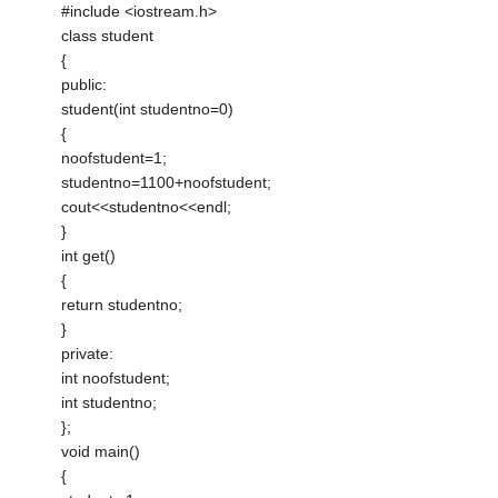
#include <iostream.h>
class student
{
public:
student(int studentno=0)
{
noofstudent=1;
studentno=1100+noofstudent;
cout<<studentno<<endl;
}
int get()
{
return studentno;
}
private:
int noofstudent;
int studentno;
};
void main()
{