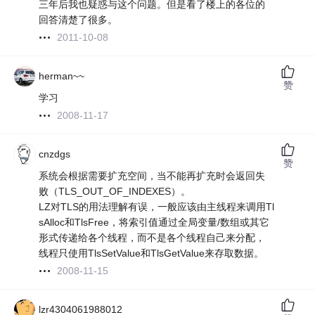
三年后我也疑惑与这个问题。但是看了楼上的各位的
回答清楚了很多。
2011-10-08
herman~~
赞
学习
2008-11-17
cnzdgs
赞
系统会根据需要扩充空间，当不能再扩充时会返回失
败（TLS_OUT_OF_INDEXES）。
LZ对TLS的用法理解有误，一般应该由主线程来调用Tl
sAlloc和TlsFree，将索引值通过全局变量/数组或其它
形式传递给各个线程，而不是各个线程自己来分配，
线程只使用TlsSetValue和TlsGetValue来存取数据。
2008-11-15
lzr4304061988012