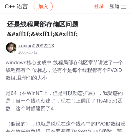
C++ 语言
登录
频道
加入
帖子详情
社区
C++ 语言
还是线程局部存储区问题
&#xff1f;&#xff1f;&#xff1f;
xuxian02092213
2008-11-12
windows核心变成中 线程局部存储区章节讲述了一个
线程都有个 位标志，还有个是每个线程都有个PVOID
数组,且他们的大小
是64（在WinNT上，但是可以动态扩展），我疑惑的
是：当一个线程创建了，现在马上调用了TlsAlloc()函
数，这个时候返回了4
（假设的），也就是说现在这个线程中的PVOID数组没
有存放任何数据，现在要调用TlsSetValue()函数，那