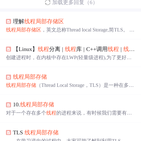
加载更多回复（6）
理解
线程
局部
存储
区
线程
局部
存储
区
，英文总称Thread local Storage,简TLS。 那
TLS有什么用处呢？起始我们可以使用TLS将数据于一个
正在运行的
线程
关联起来。将数据与
线程
关联起来是有帮
【Linux】
线程
分离 |
线程
库 | C++调用
线程
|
线程
局
助的，比如我们使用TLS来确定
线程
运行了多长时间。 C/
C++的运行库也使用了TLS，但是C/C++运行库是在多
线程
创建进程时，在内核中存在LWP(轻量级进程),为了更好管
程序出现的很多年前设计的，所以运行库中的很多函数都
理LWP，没办法给用提供
线程
接口，就必须使用pthread库
是不支持多
线程
的，所以在多
线程
的环境中使用运行...
来适配，对
线程
做管理，与LWP产生关联，包含库中的
线
线程
局部
存储
程
属性 即TCB。即
线程
默认被创建出来时，必须被join
的， 若不能被join，
线程
对应的资源就无法释放，进而造
线程
局部
存储
（Thread Local Storage，TLS）是一种在多
线
成内存泄漏
问题
。ebp 可以是
线程
1 、
线程
2、
线程
3的栈
程
编程中非常重要的技术，它允许为每个
线程
分配独立的
底，根据调度的不同 ，在不同的栈中开辟不同的变量。若
存储
空间，使得不同
线程
可以拥有不同的内存
区
域。这种
不关心
线程
的返回值，join是一种负担，创建一个
线程
时，
10.
线程
局部
存储
机制确保了数据的
线程
独立性，从而避免了全局变量或静
提前告诉它，要分离这个
线程
。
态变量在并发环境下的竞态条件和数据不一致
问题
。
线程
对于一个存在多个
线程
的进程来说，有时候我们需要有一
局部
存储
的主要优点在于它能够减少
线程
间的同步开销，
份数据是每个
线程
都拥有一份的，也就是说每个
线程
自己
因为每个
线程
都有自己的私有数据副本，不需要通过锁或
操作自己的这份数据，这有点类似 C++ 类的实例属性，每
其他同步机制来访问这些数据。
TLS
线程
局部
存储
个实例对象操作的都是自己的属性。我们把这样的数据称
之为。上述程序一共创建 5 个
线程
，每个
线程
都会自己生
在学习逆向的过程中，大家可能了解到利用TLS，可