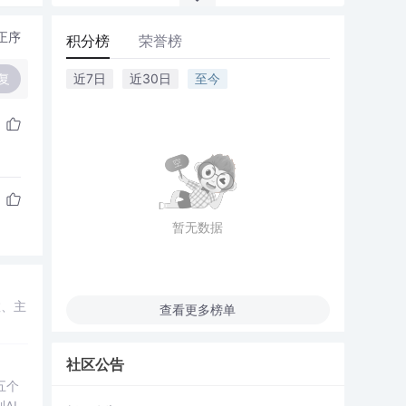
正序
积分榜
荣誉榜
复
近7日
近30日
至今
暂无数据
数、主
查看更多榜单
社区公告
五个
AI