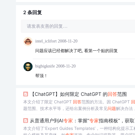
2 条
回复
请发表友善的回复…
intel_iclifort
2008-11-20
问题应该已经都解决了吧, 看第一个贴的回复
bigbigknife
2008-11-20
帮顶！
【ChatGPT】如何限定 ChatGPT 的
回答
范围
本文介绍了限定 ChatGPT
回答
范围的方法。因 ChatGPT
题范围、技术水平等，还给出案例分析及常见
问题
解决办法，
从普通用户到AI
专家
：掌握“
专家
指南模板”，获取
本文介绍了‘Expert Guides Templates’，一种
核心模板及其变体，如
专家
咨询、专业知识提取等，用户可以