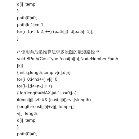
d[i]=temp;
}
path[0]=0;
path[k-1]=n-1;
for(i=1;i<=k-2;i++) (path[i])=d[path[i-1]];
}
/* 使用向后递推算法求多段图的最短路径 */
void BPath(CostType *cost[n][n],NodeNumber *path
[k])
{ int i,j,length,temp,v[n],d[n];
for(i=0;i<n;i++) v[i]=0;
for(i=1;i<=n-1;i++)
{ for(length=MAX,j=i-1;j>=0;j--)
if(cost[j][i]>0 && (cost[j][i])+v[j]<length)
{length=cost[j][i]+v[j]; temp=j;}
v[i]=length;
d[i]=temp;
}
path[0]=0;