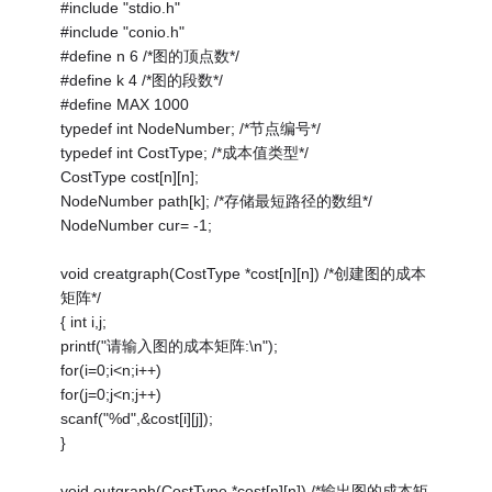
#include "stdio.h"
#include "conio.h"
#define n 6 /*图的顶点数*/
#define k 4 /*图的段数*/
#define MAX 1000
typedef int NodeNumber; /*节点编号*/
typedef int CostType; /*成本值类型*/
CostType cost[n][n];
NodeNumber path[k]; /*存储最短路径的数组*/
NodeNumber cur= -1;
void creatgraph(CostType *cost[n][n]) /*创建图的成本
矩阵*/
{ int i,j;
printf("请输入图的成本矩阵:\n");
for(i=0;i<n;i++)
for(j=0;j<n;j++)
scanf("%d",&cost[i][j]);
}
void outgraph(CostType *cost[n][n]) /*输出图的成本矩