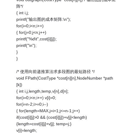
阵*/
{ int i,j;
printf("输出图的成本矩阵:\n");
for(i=0;i<n;i++)
{ for(j=0;j<n;j++)
printf("%d\t",cost[i][j]);
printf("\n");
}
}
/* 使用向前递推算法求多段图的最短路径 */
void FPath(CostType *cost[n][n],NodeNumber *path
[k])
{ int i,j,length,temp,v[n],d[n];
for(i=0;i<n;i++) v[i]=0;
for(i=n-2;i>=0;i--)
{ for(length=MAX,j=i+1;j<=n-1;j++)
if(cost[i][j]>0 && (cost[i][j])+v[j]<length)
{length=cost[i][j]+v[j]; temp=j;}
v[i]=length;