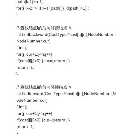
path[k-1]=n-1;
for(i=k-2;i>=1;i--) (path[i])=d[path[i+1]];
}
/* 查找结点i的后向邻接结点 */
int findbackward(CostType *cost[n][n],NodeNumber i,
NodeNumber cur)
{ int j;
for(j=cur+1;j<n;j++)
if(cost[i][j]>0) {cur=j;return j;}
return -1;
}
/* 查找结点i的前向邻接结点 */
int findforward(CostType *cost[n][n],NodeNumber i,N
odeNumber cur)
{ int j;
for(j=cur+1;j<n;j++)
if(cost[j][i]>0) {cur=j;return j;}
return -1;
}