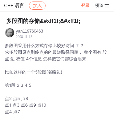
C++ 语言
登录
频道
加入
帖子详情
社区
C++ 语言
多段图的存储&#xff1f;&#xff1f;
yan119760463
2008-11-13
多段图采用什么方式存储比较好访问 ？？
求多段图原点到终点的的最短路径问题， 整个图有 段
点 边 权值 4个信息 怎样把它们都综合起来
比如这样的一个5段图(省略边)
第1段 2 3 4 5
点2 点5 点8
点1 点3 点6 点9 点10
点4 点7