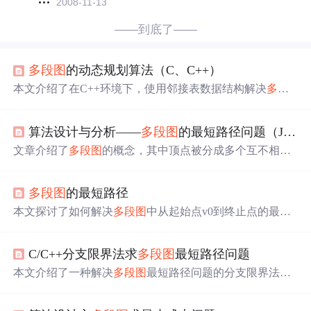
2008-11-13
——到底了——
多段
图
的动态规划算法（C、C++）
本文介绍了在C++环境下，使用邻接表数据结构解决
多段
图
最短路径问题的动态规划算法。通过向前递推计算每个
节点到汇点的最短路径，最终得出源点到汇点的最优解。
算法设计与分析——
多段
图
的最短路径问题（Java）
算法遵循最优性原理，通过自底向上的方式计算最优解
值。
文章介绍了
多段
图
的概念，其中顶点被分成多个互不相交
的子集，每段内的顶点不邻接。通过动态规划方法证明了
最短路径问题的最优性原理，并详细阐述了算法的填表过
多段
图
的最短路径
程和状态转移。接着，提供了一个Java程序来实现该算
法，用于计算
多段
图
的最短路径及其长度。
本文探讨了如何解决
多段
图
中从起始点v0到终止点的最短
路径问题。通过分析问题的最优子结构，确定采用动态规
划而非回溯法。算法分为三个步骤：初始化距离向量和前
C/C++分支限界法求
多段
图
最短路径问题
驱节点记录；从节点1开始，逐个检查前驱节点以更新最短
路径；最后，输出最短路径。文中提供了C++实现，并附
本文介绍了一种解决
多段
图
最短路径问题的分支限界法，
有运行截
图
。
通过合理设定限界函数，采用广度优先策略搜索解空间
树，逐步逼近最优解。详细解释了求解步骤，并给出具体