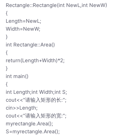
Rectangle::Rectangle(int NewL,int NewW)
{
Length=NewL;
Width=NewW;
}
int Rectangle::Area()
{
return(Length+Width)*2;
}
int main()
{
int Length;int Width;int S;
cout<<"请输入矩形的长:";
cin>>Length;
cout<<"请输入矩形的宽:";
myrectangle.Area();
S=myrectangle.Area();