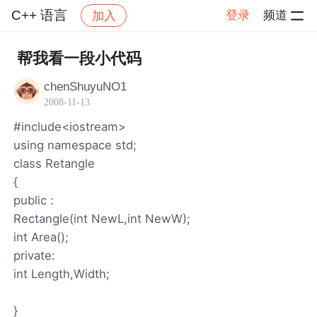
C++ 语言
登录
频道
加入
帖子详情
社区
C++ 语言
帮我看一段小代码
chenShuyuNO1
2008-11-13
#include<iostream>
using namespace std;
class Retangle
{
public :
Rectangle(int NewL,int NewW);
int Area();
private:
int Length,Width;
}