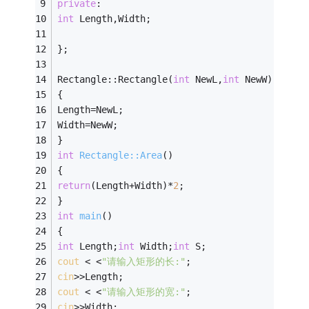
private
: 
int
 Length,Width; 
};
Rectangle::Rectangle(
int
 NewL,
int
 NewW) 
{ 
Length=NewL; 
Width=NewW; 
} 
int
Rectangle::Area
()
{ 
return
(Length+Width)*
2
; 
} 
int
main
()
{ 
int
 Length;
int
 Width;
int
 S; 
cout
 < <
"请输入矩形的长:"
; 
cin
>>Length; 
cout
 < <
"请输入矩形的宽:"
; 
cin
>>Width;