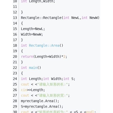
int
 Length,Width; 
} 
Rectangle::Rectangle(
int
 NewL,
int
 NewW) 
{ 
Length=NewL; 
Width=NewW; 
} 
int
Rectangle::Area
()
{ 
return
(Length+Width)*
2
; 
} 
int
main
()
{ 
int
 Length;
int
 Width;
int
 S; 
cout
 < <
"请输入矩形的长:"
; 
cin
>>Length; 
cout
 < <
"请输入矩形的宽:"
; 
myrectangle.Area(); 
S=myrectangle.Area(); 
cout
 < <
"矩形的长面积为:"
 < <S < <
endl
; 