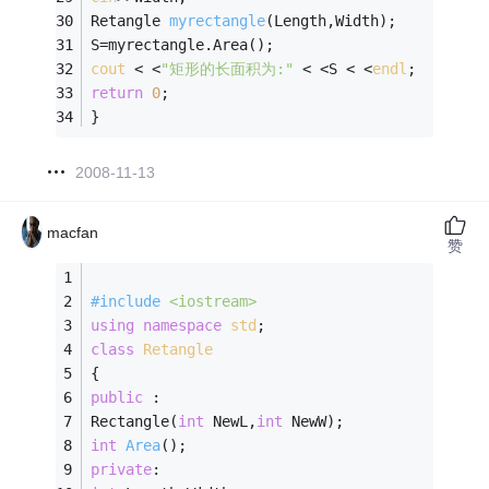
Retangle 
myrectangle
(Length,Width)
;
S=myrectangle.Area(); 
cout
 < <
"矩形的长面积为:"
 < <S < <
endl
; 
return
0
; 
}
2008-11-13
macfan
赞
#
include
<iostream>
using
namespace
std
; 
class
Retangle
{ 
public
 : 
Rectangle(
int
 NewL,
int
 NewW); 
int
Area
()
; 
private
: 