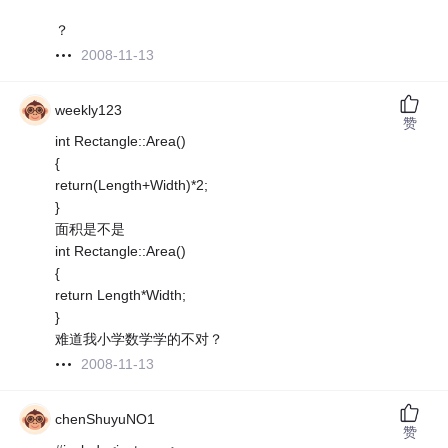
？
2008-11-13
weekly123
赞
int Rectangle::Area()
{
return(Length+Width)*2;
}
面积是不是
int Rectangle::Area()
{
return Length*Width;
}
难道我小学数学学的不对？
2008-11-13
chenShuyuNO1
赞