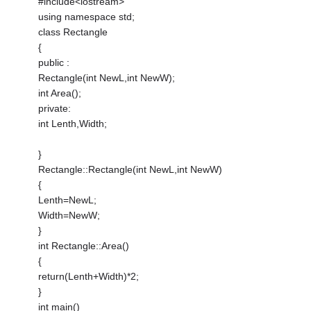
#include<iostream>
using namespace std;
class Rectangle
{
public :
Rectangle(int NewL,int NewW);
int Area();
private:
int Lenth,Width;
}
Rectangle::Rectangle(int NewL,int NewW)
{
Lenth=NewL;
Width=NewW;
}
int Rectangle::Area()
{
return(Lenth+Width)*2;
}
int main()