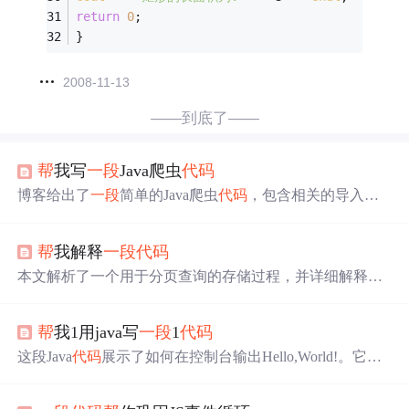
return
0
; 
}
2008-11-13
——到底了——
帮
我写
一段
Java爬虫
代码
博客给出了
一段
简单的Java爬虫
代码
，包含相关的导入语
句和JavaCrawler类的定义，体现了使用Java语言进行爬虫
开发的基础实现。
帮
我解释
一段
代码
本文解析了一个用于分页查询的存储过程，并详细解释了
各参数的意义及如何与存储过程中的参数对应。介绍了Sql
Parameter数组的使用方法及返回值含义。
帮
我1用java写
一段
1
代码
这段Java
代码
展示了如何在控制台输出Hello,World!。它定
义了一个名为Main的类，包含一个main方法，这是程序的
入口点。在方法内部，使用System.out.println语句来打印字