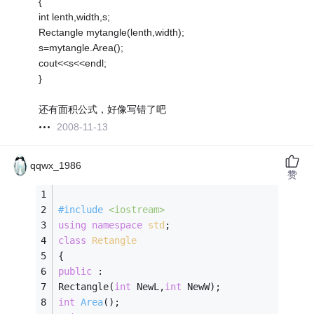
{
int lenth,width,s;
Rectangle mytangle(lenth,width);
s=mytangle.Area();
cout<<s<<endl;
}
还有面积公式，好像写错了吧
2008-11-13
qqwx_1986
赞
#
include
<iostream>
using
namespace
std
; 
class
Retangle
{ 
public
 : 
Rectangle(
int
 NewL,
int
 NewW); 
int
Area
()
; 