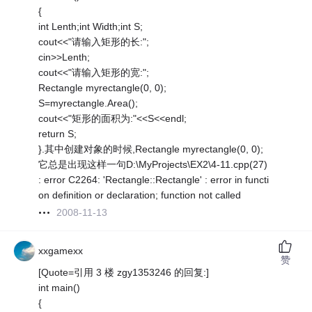
{
int Lenth;int Width;int S;
cout<<"请输入矩形的长:";
cin>>Lenth;
cout<<"请输入矩形的宽:";
Rectangle myrectangle(0, 0);
S=myrectangle.Area();
cout<<"矩形的面积为:"<<S<<endl;
return S;
}.其中创建对象的时候,Rectangle myrectangle(0, 0);
它总是出现这样一句D:\MyProjects\EX2\4-11.cpp(27)
: error C2264: 'Rectangle::Rectangle' : error in functi
on definition or declaration; function not called
2008-11-13
xxgamexx
赞
[Quote=引用 3 楼 zgy1353246 的回复:]
int main()
{