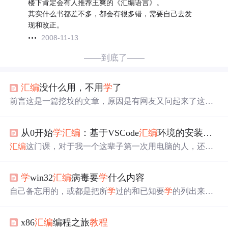
楼下肯定会有人推荐王爽的《汇编语言》。
其实什么书都差不多，都会有很多错，需要自己去发
现和改正。
2008-11-13
——到底了——
汇编
没什么用，不用
学
了
前言这是一篇挖坟的文章，原因是有网友又问起来了这个
经典问题：“
汇编
是不是没用啊？不用
学
了吧？” 可能很多
人没看过，我就再发一遍吧！
汇编
语言这门课， 是我大
学
从0开始
学
汇编
：基于VSCode
汇编
环境的安装与调试
的一段灰色记忆。有很长一段时...
汇编
这门课，对于我一个这辈子第一次用电脑的人，还是
太难太抽象了，鄙人又不喜欢听课，每周就两节课，甚至
还有一节是早八，越听越不懂，越不懂越不想听，本来不
学
win32
汇编
病毒要
学
什么内容
到50%的到课率，再一听不懂更是雪上加霜。所以与其坐
以待毙不如自己照着
书
啃，顺便记录一下
学
习的过程。教
自己备忘用的，或都是把所
学
过的和已知要
学
的列出来吧8
材使用钱晓捷主编的《
汇编
语言程序设计》第5版，基本围
086的16位
汇编
指令32位
汇编
指令windows系统api函数PE文
绕每一章的课后习题来，不求及格，以能够毕业为目标前
件格式保护模式编程系统底层，
书
目《Windows NT技术内
进吧。
x86
汇编
编程之旅
教程
幕》，《Undocumented Windows NT 中文版.chm》，《(深