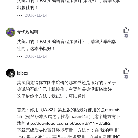
沈美明的《IBM 汇编语言程序设计 第2版》，清华大学
出版社的！
2008-11-14
无忧攻城狮
赞
沈美明的《IBM 汇编语言程序设计》，清华大学出版
社的，这本书挺好！
2008-11-14
iplbzg
赞
其实我觉得你在图书馆借的那本书还是很好的，至于
你说的不能自己上机操作，主要的是你没事搭建好，
这里给你个方法，我试过，可以通过
：
首先：你用《IA-32》第五版的话最好使用的是masm6
15（别的版本没试过，推荐masm615）,这个地方有下
载的http://download.csdn.net/user/BAYNPU/all/2 ；
下载完成后要设置好环境变量，方法是：在“我的电脑”
上右键--->属性----高级-----环境变量。在里面新建“INC