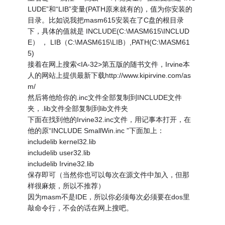
LUDE”和“LIB”变量(PATH原来就有的)，值为你安装的
目录。比如说我把masm615安装在了C盘的根目录
下，具体的值就是 INCLUDE(C:\MASM615\INCLUD
E） ， LIB（C:\MASM615\LIB）,PATH(C:\MASM61
5)
接着在网上搜索<IA-32>第五版的随书文件，Irvine本
人的网站上提供最新下载http://www.kipirvine.com/as
m/
然后将他给你的.inc文件全部复制到INCLUDE文件
夹，.lib文件全部复制到lib文件夹
下面在找到他的Irvine32.inc文件，用记事本打开，在
他的原“INCLUDE SmallWin.inc ”下面加上：
includelib kernel32.lib
includelib user32.lib
includelib Irvine32.lib
保存即可（当然你也可以每次在源文件中加入，但那
样很麻烦，所以不推荐）
因为masm不是IDE，所以你必须每次必须要在dos里
敲命令行，不会的话在网上搜吧。