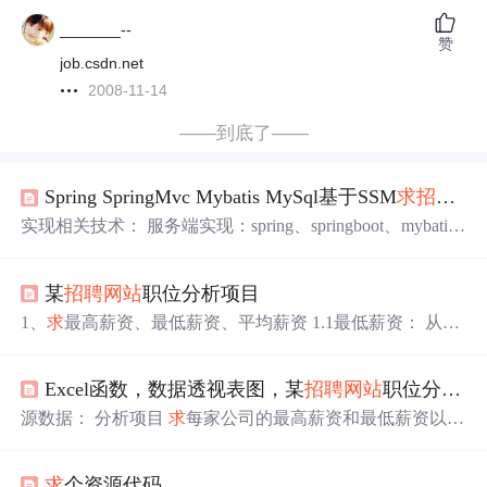
_______--
赞
job.csdn.net
2008-11-14
——到底了——
Spring SpringMvc Mybatis MySql基于SSM
求
招聘
系
实现相关技术： 服务端实现：spring、springboot、mybati
s、mysql、jwt、shiro 前端页面：html、css、js、vue 业务描
述： 1、该项目是基于
求
职者登录注册后，进行浏览相关
某
招聘
网站
职位分析项目
企业岗位 2、超级管理员负责添加企业管理员相关账号信
息、管理相关企业信息 3、用户和企业的登录注册，用户
1、
求
最高薪资、最低薪资、平均薪资 1.1最低薪资： 从左
可以查询企业岗位，投递简历，收藏企业岗位，企业可以
边提取函数和查找函数：=LEFT(D2,FIND(“k”,D2)-1) 1.2最
查询待业人才，对简历的处理 项目详细描述： 1、根据用
高薪资： 从中间提取和查找函数：=MID(D2,FIND("-",D2)
户角色去划分为：超级管理员、企业管理员、
求
职者 2、
Excel函数，数据透视表图，某
招聘
网站
职位分析项目
+1,LEN(D2)-FIND("-",D2)-1) 1.3平均薪资： 注：最高薪资
超级管理员：管理整个项目
与最低薪资是用公式
求
出，数字类型为公式，需要将公式
源数据： 分析项目
求
每家公司的最高薪资和最低薪资以及
类型乘以1改变为数字，方可
求
出正确的数值 2.将...
平均薪资 将职位包含数据分析、数据运营、分析师等的公
司找出来 获取每家公司对应的公司地址放到Sheet1表里显
求
个资源代码
示出来 得到一些具体数据：最低薪资大于15K的公司一共