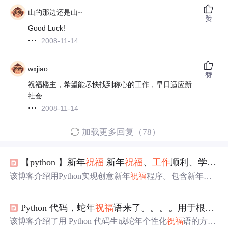
山的那边还是山~
赞
Good Luck!
2008-11-14
wxjiao
赞
祝福楼主，希望能尽快找到称心的工作，早日适应新
社会
2008-11-14
加载更多回复（78）
【python 】新年
祝福
新年
祝福
、
工作
顺利、学习进步等多条
该博客介绍用Python实现创意新年
祝福
程序。包含新年、
工作
、学习等
祝福
语，用雪花、箭头、书本等图案展示。
有逐个字符打印、图案渐现效果，还可加入交互式选择、
Python 代码，蛇年
祝福
语来了。。。。用于根据不同的人群（学生、长辈、领导、朋友、老婆、老公、同事）生成蛇年的个性化
动态渐变颜色、3D心形旋转、音乐伴奏、保存
祝福
语到文
件等功能。
该博客介绍了用 Python 代码生成蛇年个性化
祝福
语的方