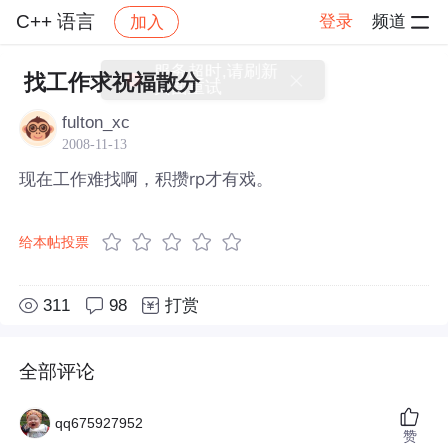
C++ 语言
登录
频道
加入
帖子详情
社区
C++ 语言
找工作求祝福散分
fulton_xc
2008-11-13
现在工作难找啊，积攒rp才有戏。
给本帖投票
311
98
打赏
全部评论
qq675927952
赞