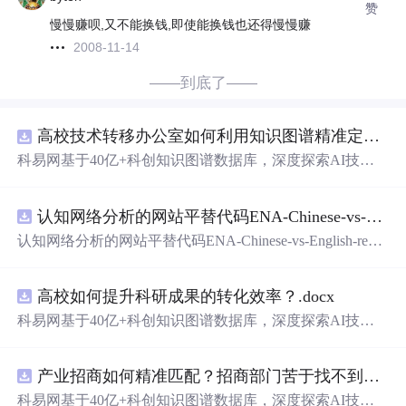
赞
慢慢赚呗,又不能换钱,即使能换钱也还得慢慢赚
2008-11-14
——到底了——
高校技术转移办公室如何利用知识图谱精准定位产业需求与技术适配点？.docx
科易网基于40亿+科创知识图谱数据库，深度探索AI技术
在技术转移、成果转化、技术经纪、知识产权、产业创
新、科技招商等垂直领域的多样化应用场景，研究科技创
认知网络分析的网站平替代码ENA-Chinese-vs-English-reproducible.zip
新领域的AI+数智化解决方案，推动科技创新与产业创新
智能化发展。
认知网络分析的网站平替代码ENA-Chinese-vs-English-repro
ducible.zip
高校如何提升科研成果的转化效率？.docx
科易网基于40亿+科创知识图谱数据库，深度探索AI技术
在技术转移、成果转化、技术经纪、知识产权、产业创
新、科技招商等垂直领域的多样化应用场景，研究科技创
产业招商如何精准匹配？招商部门苦于找不到符合产业链补链强链方向的目标企业怎么办？.docx
新领域的AI+数智化解决方案，推动科技创新与产业创新
智能化发展。
科易网基于40亿+科创知识图谱数据库，深度探索AI技术