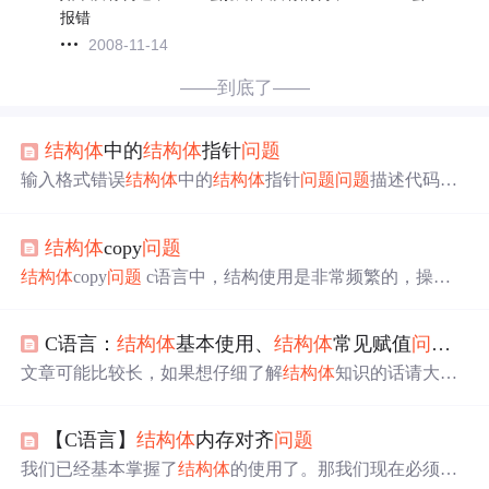
报错
2008-11-14
——到底了——
结构体
中的
结构体
指针
问题
输入格式错误
结构体
中的
结构体
指针
问题
问题
描述代码如
下：
结构体
中的
结构体
指针
问题
问题
描述 学习
结构体
指
针，定义了一个
结构体
，元素中包含了一个指向该
结构体
结构体
copy
问题
的指针struct Ex d；进行初始化后，声明两个
结构体
变量
x；y。将x中的
结构体
指针d指向y的地址时，出现了
问题
，
结构体
copy
问题
c语言中，结构使用是非常频繁的，操作
显示警告 example.c:103: warning: assignment from incompatib
结构体
时，我们一般使用memcpy对
结构体
进行copy赋值，
le pointe...
其实我们忽略了一点，同一种类型
结构体
是可以直接进行
C语言：
结构体
基本使用、
结构体
常见赋值
问题
及
赋值的。另外，本文介绍下使用memcpy copy
结构体
时的一
些注意事项。 一.
结构体
内存对齐 使用memcpy对
结构体
进
文章可能比较长，如果想仔细了解
结构体
知识的话请大佬
行内存copy,首先要知道
结构体
的大小计算，最简单的方法
们耐心看完。 文章目录一、
结构体
基本使用二、
结构体
常
使用sizeof(
结构体
类型)进行计算。当然，本文也介绍...
见赋值
问题
及解决三、
结构体
与一级指针嵌套四、
结构体
【C语言】
结构体
内存对齐
问题
与二级指针嵌套五、
结构体
偏移量六、内存对齐
问题
一、
结构体
基本使用 基本规则与使用方法： 1.正常
结构体
定义
我们已经基本掌握了
结构体
的使用了。那我们现在必须得
时不能赋初值； struct Person { char name[64]; //int age = 50;//