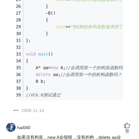
		}
		~B()
		{
cout
<<
"B结构的析构函数被调用了吗"
<<
e
		}
}; 
void
main
()
{
	A* aa=
new
 A;
//会调用第一个的构造函数吗？ 
delete
 aa;
//会调用第一中的析构函数吗？ 
	B b;
}
//VC6.0测试通过
2008-11-14
hai040
赞
如果没有构造，new A会报错，没有的构，delete aa会