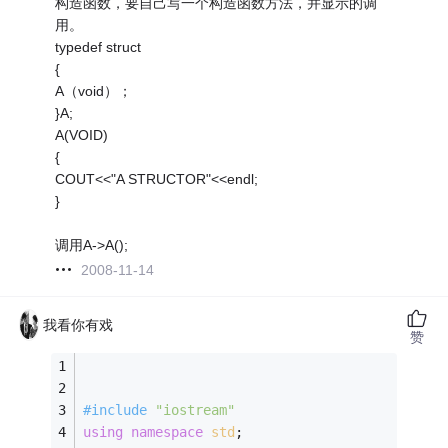
构造函数，要自己写一个构造函数方法，并显示的调
用。
typedef struct
{
A（void）；
}A;
A(VOID)
{
COUT<<"A STRUCTOR"<<endl;
}
调用A->A();
2008-11-14
我看你有戏
赞
#
include
"iostream"
using
namespace
std
;