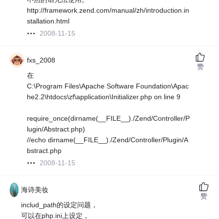
http://framework.zend.com/manual/zh/introduction.in
stallation.html
2008-11-15
fxs_2008
赞
在
C:\Program Files\Apache Software Foundation\Apac
he2.2\htdocs\zf\application\Initializer.php on line 9
require_once(dirname(__FILE__)./Zend/Controller/P
lugin/Abstract.php)
//echo dirname(__FILE__)./Zend/Controller/Plugin/A
bstract.php
2008-11-15
海诗美妆
赞
includ_path的设定问题，
可以在php.ini上设定，