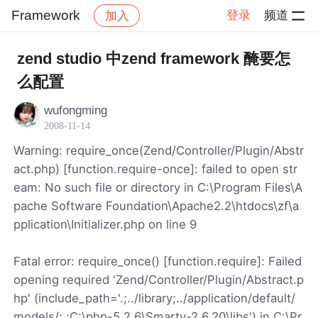
Framework
登录
频道
加入
帖子详情
社区
Framework
zend studio 中zend framework 醃要怎
么配置
wufongming
2008-11-14
Warning: require_once(Zend/Controller/Plugin/Abstr
act.php) [function.require-once]: failed to open str
eam: No such file or directory in C:\Program Files\A
pache Software Foundation\Apache2.2\htdocs\zf\a
pplication\Initializer.php on line 9
Fatal error: require_once() [function.require]: Failed
opening required 'Zend/Controller/Plugin/Abstract.p
hp' (include_path='.;../library;../application/default/
models/;.;C:\php-5.2.6\Smarty-2.6.20\libs') in C:\Pr