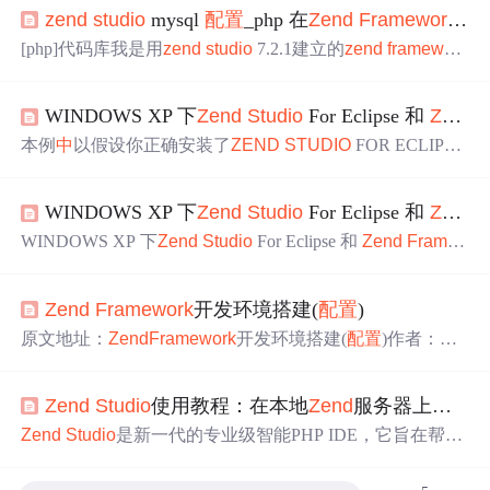
zend
studio
mysql
配置
_php 在
Zend
Framework
中
[php]代码库我是用
zend
studio
7.2.1建立的
zend
framework
project也就是说我的框架是由
zend
stduio7.2.1 帮我建立了
文件路径等信息的下面讲讲如何在建立好的
zend
framewor
WINDOWS XP 下
Zend
Studio
For Eclipse 和
Zend
k
project
中
配置
mysql数据库信息1、在application/configs的
文件下建立一个config.ini文件
配置
信息如下：[general]db....
本例
中
以假设你正确安装了
ZEND
STUDIO
FOR ECLIPSE
1，安装WampServer 下载WAMPSERVER并安装，在本例
中
，安装在D:/wamp下。 2 安装
Zend
Framework
解压缩
Z
WINDOWS XP 下
Zend
Studio
For Eclipse 和
Zend
end
Framework
压缩包
中
/library/ 至 D:/wamp/library ，记
住，路径别搞错了。 3 开启支持rewrite module
WINDOWS XP 下
Zend
Studio
For Eclipse 和
Zend
Frame
work
配置
btw:
Zend
Studio
Lincense Address http://www.ge
ekso.com/
Zend
Studio
9-key/ 原始地址：http://www.ruanko.co
Zend
Framework
开发环境搭建(
配置
)
m:9090/uchome/space.php?uid=9380&do=blog&
原文地址：
Zend
Framework
开发环境搭建(
配置
)作者：左
手风云
Zend
Framework
开发环境搭建(
配置
) 组件 WAMP
Server （Windows + Apache + MySql + PHP) 版本： WampS
Zend
Studio
使用教程：在本地
Zend
服务器上运行应用程序（1/2）
erver 2.0e 网站： http://www.wampserver.com/en/ 下载地址：
http://www.wa...
Zend
Studio
是新一代的专业级智能PHP IDE，它旨在帮助
开发人员提高工作效率，创造出高品质的PHP应用程序！
它包含了PHP开发所必须的部件，通过一整套的编辑、调