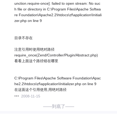
unction.require-once]: failed to open stream: No suc
h file or directory in C:\Program Files\Apache Softwa
re Foundation\Apache2.2\htdocs\zf\application\Initiali
zer.php on line 9
目录不存在
注意引用时使用绝对路径
require_once(Zend/Controller/Plugin/Abstract.php)
看看上面这个路径错在哪里
C:\Program Files\Apache Software Foundation\Apac
he2.2\htdocs\zf\application\Initializer.php on line 9
在这面这个引用使用,用绝对路径
2008-11-15
——到底了——