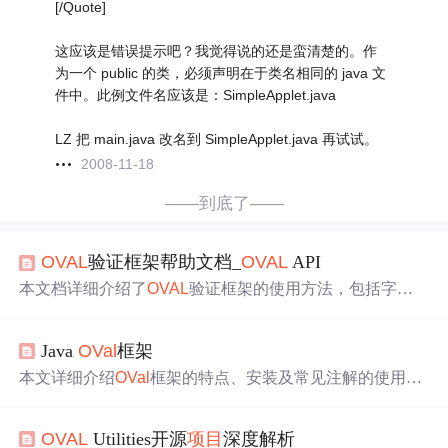
[/Quote]
这应该是错误提示吧？我觉得说的还是蛮清楚的。作
为一个 public 的类，必须声明在于类名相同的 java 文
件中。此例文件名应该是：SimpleApplet.java
LZ 把 main.java 改名到 SimpleApplet.java 再试试。
2008-11-18
——到底了——
OVAL
验证框架帮助文档_
OVAL
API
本文档详细介绍了
OVAL
验证框架的使用方法，包括字段
校验、方法校验、构造函数参数限制、应用领域限制等。
通过实例展示了如何进行非空、长度、依赖字段、脚本表
Java
OVal
框架
达式验证，以及创建自定义注解限制，帮助开发者更高效
地进行数据验证。
本文详细介绍
OVal
框架的特点、安装及常见注解的使用方
法。
OVal
是一个轻量级且易于集成的Java验证框架，支持
丰富的验证规则和自定义验证逻辑。
OVAL
Utilities开源
项目
深度解析