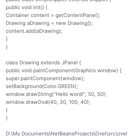
public void init() {
Container content = getContentPane();
Drawing aDrawing = new Drawing();
content.add(aDrawing);
}
}
class Drawing extends JPanel {
public void paintComponent(Graphics window) {
super.paintComponent(window);
setBackground(Color.GREEN);
window.drawString("Hello word!", 50, 50);
window.drawOval(40, 30, 100, 40);
}
}
D:\My Documents\NetBeansProjects\Ovel\src\ovel