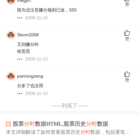
megyrr
赞
因为没注意赚分规则已改，555
2008-11-16
Storm2008
赞
又到赚分时
啥意思
2008-11-15
panrongzeng
赞
分多了也没用
2008-11-15
——到底了——
股票
分时
数据HTML,股票历史
分时
数据
本文详细解读了如何查看股票历史
分时
数据，包括逐笔成
交、
分时
成交的区别，以及成交量、笔数、价格等交易数