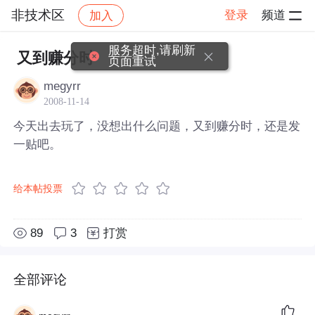
非技术区
登录
频道
加入
帖子详情
社区
非技术区
服务超时,请刷新
又到赚分时
页面重试
megyrr
2008-11-14
今天出去玩了，没想出什么问题，又到赚分时，还是发
一贴吧。
给本帖投票
89
3
打赏
全部评论