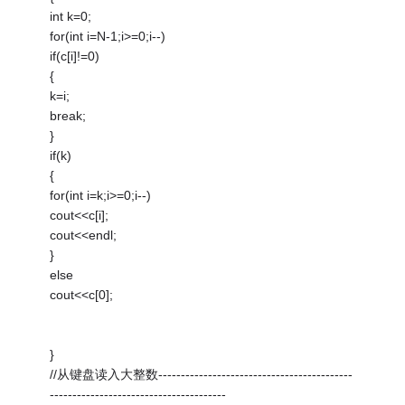
int k=0;
for(int i=N-1;i>=0;i--)
if(c[i]!=0)
{
k=i;
break;
}
if(k)
{
for(int i=k;i>=0;i--)
cout<<c[i];
cout<<endl;
}
else
cout<<c[0];
}
//从键盘读入大整数-------------------------------------------
---------------------------------------