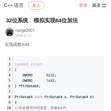
C++ 语言
登录
频道
加入
帖子详情
社区
C++ 语言
32位系统 模拟实现64位加法
ruoge2007
2008-11-15
实现函数Add
typedef
struct
{
	DWORD		hi32;
	DWORD		lo32;
} *PtrData64;
PtrData64 
Add
( PtrData64 a, PtrData64 b)
{
//此处填写代码实现，存储在a中;