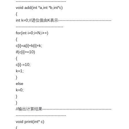
-----------------------------------
void add(int *a,int *b,int*c)
{
int k=0;//进位值由K表示-------------------------------------
---------------------------------
for(int i=0;i<N;i++)
{
c[i]=a[i]+b[i]+k;
if(c[i]>=10)
{
c[i]-=10;
k=1;
}
else
k=0;
}
}
//输出计算结果------------------------------------------------
-----------------------------------
void print(int* c)
{