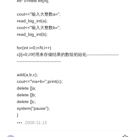
int* c=new int[N];
cout<<"输入大整数a=";
read_big_int(a);
cout<<"输入大整数b=";
read_big_int(b);
for(int i=0;i<N;i++)
c[i]=0;//对用来存储结果的数组初始化---------------------
-----------------------------
add(a,b,c);
cout<<"\na+b=";print(c);
delete []a;
delete []b;
delete []c;
system("pause");
}
2008-11-15