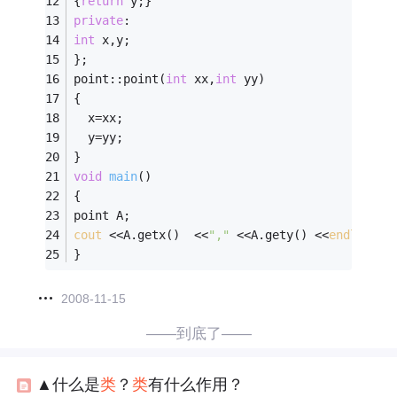
{
return
 y;} 
private
: 
int
 x,y; 
}; 
point::point(
int
 xx,
int
 yy) 
{ 
  x=xx; 
  y=yy; 
} 
void
main
()
{ 
point A; 
cout
 <<A.getx()  <<
","
 <<A.gety() <<
endl
; 
}
2008-11-15
——到底了——
▲什么是
类
？
类
有什么作用？