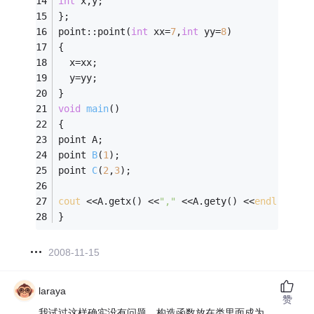
int
 x,y; 
}; 
point::point(
int
 xx=
7
,
int
 yy=
8
) 
{ 
  x=xx; 
  y=yy; 
} 
void
main
()
{ 
point A; 
point 
B
(
1
)
;
point 
C
(
2
,
3
)
;
cout
 <<A.getx() <<
","
 <<A.gety() <<
endl
; 
} 
2008-11-15
laraya
赞
我试过这样确实没有问题，构造函数放在类里面成为