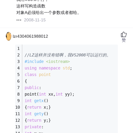
这样写构造函数
对象A必须给出一个参数或者都给。
2008-11-15
lzr4304061988012
赞
//LZ这样并没有错啊，我VS2008可以运行的。
#
include
<iostream>
using
namespace
std
;
class
point
{ 
public
: 
point(
int
 xx,
int
 yy); 
int
getx
()
{
return
 x;} 
int
gety
()
{
return
 y;} 
private
: 