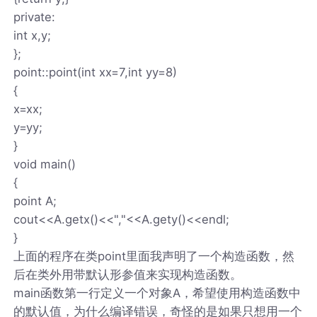
private:
int x,y;
};
point::point(int xx=7,int yy=8)
{
x=xx;
y=yy;
}
void main()
{
point A;
cout<<A.getx()<<","<<A.gety()<<endl;
}
上面的程序在类point里面我声明了一个构造函数，然
后在类外用带默认形参值来实现构造函数。
main函数第一行定义一个对象A，希望使用构造函数中
的默认值，为什么编译错误，奇怪的是如果只想用一个