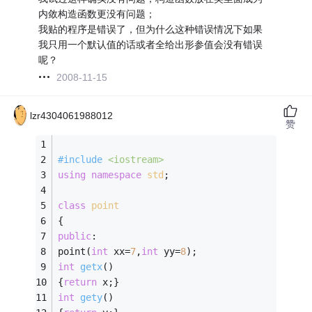
内敛构造函数更没有问题；
我贴的程序是错误了，但为什么这种错误情况下如果
我只用一个默认值的话或者全给出形参值会没有错误
呢？
2008-11-15
lzr4304061988012
赞
#
include
<iostream>
using
namespace
std
;
class
point
{ 
public
: 
point(
int
 xx=
7
,
int
 yy=
8
); 
int
getx
()
{
return
 x;} 
int
gety
()