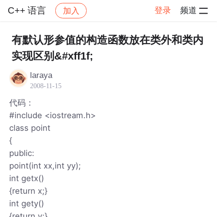
C++ 语言
登录
频道
加入
帖子详情
社区
C++ 语言
有默认形参值的构造函数放在类外和类内
实现区别&#xff1f;
laraya
2008-11-15
代码：
#include <iostream.h>
class point
{
public:
point(int xx,int yy);
int getx()
{return x;}
int gety()
{return y;}