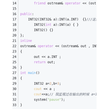
friend
 ostream& 
operator
 << (ostream& 
public
:       
	INT32(INT32& a):INT(a.INT)  {}
///这里拷贝
       INT32(
int
 a):INT(a) { }
       INT32() {}
};
inline
ostream& 
operator
 << (ostream& out , INT32 a)
{
       out << a.INT ;
return
 out;
}
int
main
()
{
       INT32 a=
2
,b=
3
;       
cout
 << a ;
cout
<<a;
// 我监视过在输出的时候 a=3, 在
       system(
"pause"
);
}