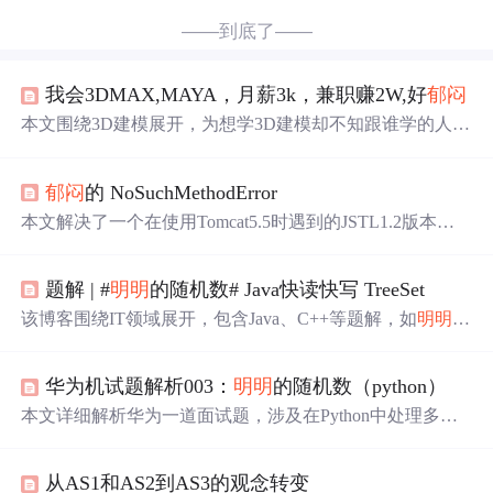
——到底了——
我会3DMAX,MAYA，月薪3k，兼职赚2W,好
郁闷
本文围绕3D建模展开，为想学3D建模却不知跟谁学的人提
供建议，推荐其老师的直播课及交流社区地址。还分享大
佬制作矮人骑士的过程，包括建模、贴图、描影等环节。
郁闷
的 NoSuchMethodError
最后探讨自学与跟高手学3D建模的优劣，并附赠英雄联盟
角色建模素材。
本文解决了一个在使用Tomcat5.5时遇到的JSTL1.2版本不
兼容的问题，并详细介绍了如何通过更换JSTL版本来解决
NoSuchMethodError异常。
题解 | #
明明
的随机数# Java快读快写 TreeSet
该博客围绕IT领域展开，包含Java、C++等题解，如
明明
的
随机数、编辑距离等。还有大量求职相关内容，涉及实
习、校招，包括腾讯、阿里、美团等大厂面经，以及岗位
华为机试题解析003：
明明
的随机数（python）
选择建议。此外，也有GCC编译链接参数等技术学习分
享。
本文详细解析华为一道面试题，涉及在Python中处理多组
随机数的去重和排序问题。作者通过多次尝试和审题，最
终提供了一种可行的解决方案，并强调了解题时审题的重
从AS1和AS2到AS3的观念转变
要性。