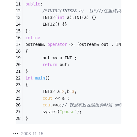
public
:       
/*INT32(INT32& a)  {}*/
//这里拷贝构造函
       INT32(
int
 a):INT(a) {}
       INT32() {}
};
inline
ostream& 
operator
 << (ostream& out , INT32 a)
{
       out << a.INT ;
return
 out;
}
int
main
()
{
       INT32 a=
2
,b=
3
;       
cout
 << a ;
cout
<<a;
// 我监视过在输出的时候 a=3, 在
       system(
"pause"
);
}
2008-11-15