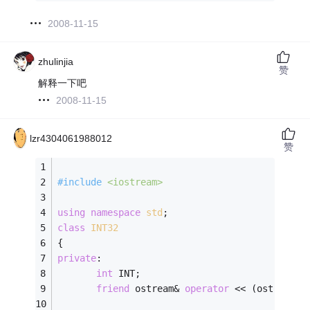
2008-11-15
zhulinjia
赞
解释一下吧
2008-11-15
lzr4304061988012
赞
#
include
<iostream>
using
namespace
std
;
class
INT32
{
private
:
int
 INT;
friend
 ostream& 
operator
 << (ostream& 