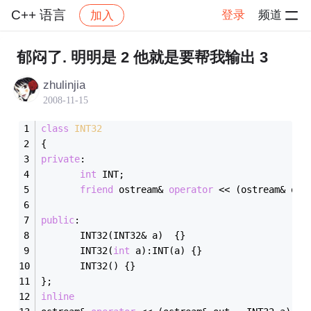
C++ 语言
登录
频道
加入
帖子详情
社区
C++ 语言
郁闷了. 明明是 2 他就是要帮我输出 3
zhulinjia
2008-11-15
class
INT32
{
private
:
int
 INT;
friend
 ostream& 
operator
public
:	   
	   INT32(INT32& a)  {}
	   INT32(
int
 a):INT(a) {}
	   INT32() {}
};
inline