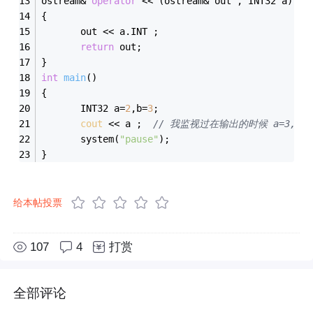
ostream& 
operator
 << (ostream& out , INT32 a)
{
	   out << a.INT ;
return
 out;
}
int
main
()
{
	   INT32 a=
2
,b=
3
;	   
cout
 << a ;  
// 我监视过在输出的时候 a=3, 
	   system(
"pause"
);
}
给本帖投票
107
4
打赏
全部评论