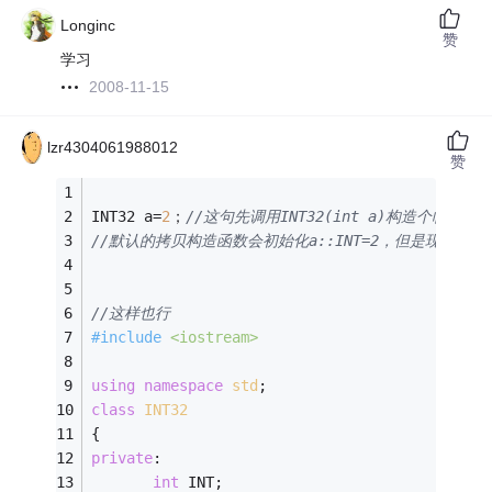
Longinc
赞
学习
2008-11-15
lzr4304061988012
赞
INT32 a=
2
；
//这句先调用INT32(int a)构造个
//默认的拷贝构造函数会初始化a::INT=2，但是现在你
//这样也行
#
include
<iostream>
using
namespace
std
;
class
INT32
{
private
:
int
 INT;