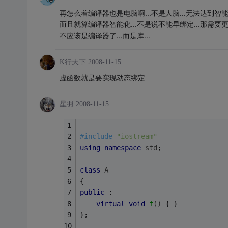
再怎么着编译器也是电脑啊...不是人脑...无法达到智能化
而且就算编译器智能化...不是说不能早绑定...那需要
不应该是编译器了...而是库...
K行天下
2008-11-15
虚函数就是要实现动态绑定
星羽
2008-11-15
#
include
"iostream"
using
namespace
std
;
class
A
{ 
public
 :
virtual
void
f
()
{ } 
};