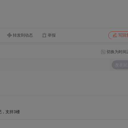
转发到动态
举报
写回
切换为时间
发表回
吧，支持3楼