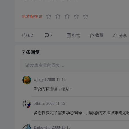
给本帖投票
62
7
打赏
分享
收藏
7 条
回复
请发表友善的回复…
wjb_yd
2008-11-16
3l说的有道理，结贴~
bfhtian
2008-11-15
多态性决定了需要动态编译，用静态的方法很难确定
BaihowFF
2008-11-15