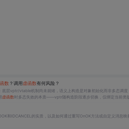
函数
？调用
虚函数
有何风险？
底层vptr/vtable机制尚未就绪，语义上构造是对象初始化而非多态调度
用
虚函数
时多态失效的本质——vptr随构造阶段逐步切换，仅绑定当前类
IDOK和IDCANCEL的实质，以及如何通过重写OnOK方法或自定义消息映