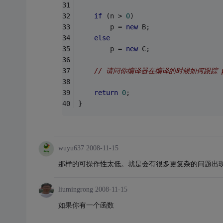
if
 (n > 
0
)
        p = 
new
 B;
else
        p = 
new
 C;
// 请问你编译器在编译的时候如何跟踪 
return
0
;
}
wuyu637
2008-11-15
那样的可操作性太低。就是会有很多更复杂的问题出
liumingrong
2008-11-15
如果你有一个函数