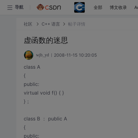
全部
博文收录
A
导航
社区
C++ 语言
帖子详情
虚函数的迷思
2008-11-15 10:20:05
wjb_yd
class A
{
public:
virtual void f() { }
}；
class B ： public A
{
public: