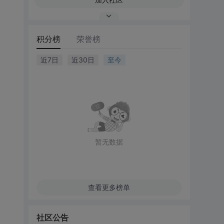
积分榜
荣誉榜
近7日
近30日
至今
暂无数据
查看更多榜单
社区公告