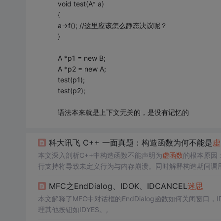
void test(A* a)
{
a->f(); //这里应该怎么静态决议呢？
}
A *p1 = new B;
A *p2 = new A;
test(p1);
test(p2);
语法本来就是上下文无关的，是没有记忆的
科大讯飞 C++ 一面真题：构造函数为何不能是
虚
本文深入剖析C++中构造函数不能声明为
虚函数
的根本原因：
行支持将导致未定义行为与内存崩溃。同时解释构造期间调
本，并指出析构函数须为
虚函数
以防内存泄漏。
MFC之EndDialog、IDOK、IDCANCEL
迷思
本文解释了MFC中对话框的EndDialog函数如何关闭窗口，
理其他按钮如IDYES。,