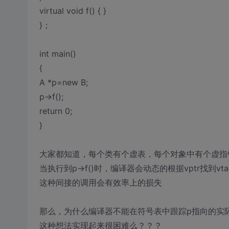
virtual void f() { }
}；
int main()
{
A *p=new B;
p->f();
return 0;
}
大家都知道，每个类有个虚表，每个对象中有个虚指
当执行到p->f()时，编译器会动态的根据vptr找到vt
这种间接的调用会有效率上的损失
那么，为什么编译器不能在符号表中跟踪p指向的实际类型
这种想法实现起来很困难么？？？