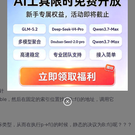
针
able，然后在固定的索引位置找到B::f()的地址，调用它
，从而在执行p->f()的时候，静态的决议为B::f()呢？？？