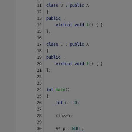
class
B
 :
public
 A 
{ 
public
 : 
virtual
void
f
()
{ } 
};
class
C
 :
public
 A 
{ 
public
 :
virtual
void
f
()
{ } 
};
int
main
()
{
int
 n = 
0
;
cin
>>n;
    A* p = 
NULL
;