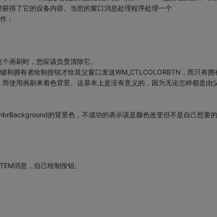
经获得了它的设备内容。当您的窗口消息处理程序处理一个
动作：
这个画刷时，您应该负责清除它。
按键和拥有者绘制按钮才给其父窗口发送WM_CTLCOLORBTN，而只有拥
，而使用画刷来着色背景。这基本上是没有意义的，因为无论怎样都是由
ex.hbrBackground的背景色，不成功的表示该是颜色改变但不是自己想要
WITEM消息，自己绘制按钮。