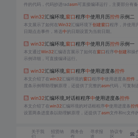
件的代码，代码抄进rad
asm
可直接编译运行，主要部分有备
win32
汇编环境,
窗口
程序
中
使用月历
控件
示例二
本文展示了如何在
Win32
汇编环境下
创建
窗口
程序，并使用
日期点击事件，将选
中
的日期设置为当前日期。
win32
汇编环境,
窗口
程序
中
使用月历
控件
示例一
本文通过
Win32
汇编语言展示了如何在
窗口
程序
中
创建
和操
示例详细，可直接编译运行。
win32
汇编环境,
窗口
程序
中
使用进度条
控件
本文介绍了在
win32
汇编环境的
窗口
程序
中
使用进度条
控件
度条示例帮助理解原理，还提供了完整的
asm
代码，可复制进
win32
汇编环境,对话框程序
中
使用进度条
控件
本文介绍了在
win32
汇编环境的对话框程序
中
使用进度条
控
设置两条进度条以助理解原理，还提供了
asm
文件和rc文件
关于我
招贤纳
商务合
寻求报
协议专
们
士
作
道
区