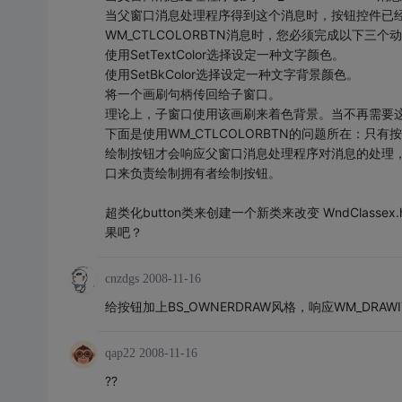
当父窗口消息处理程序得到这个消息时，按钮控件已
WM_CTLCOLORBTN消息时，您必须完成以下三个
使用SetTextColor选择设定一种文字颜色。
使用SetBkColor选择设定一种文字背景颜色。
将一个画刷句柄传回给子窗口。
理论上，子窗口使用该画刷来着色背景。当不再需要
下面是使用WM_CTLCOLORBTN的问题所在：只有
绘制按钮才会响应父窗口消息处理程序对消息的处理
口来负责绘制拥有者绘制按钮。
超类化button类来创建一个新类来改变 WndClass
果吧？
cnzdgs
2008-11-16
给按钮加上BS_OWNERDRAW风格，响应WM_DRA
qap22
2008-11-16
??