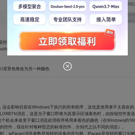
切换为时间
发表回
件,例如控件上有字如Y,你在程序中按Y键后该控件(如调用:invoke
ton,offset szbuttonx0y7,\
建的控件)背景色将改为另一种颜色
做的，这会影响目前在Windows下执行的所有程序，这也是使用者不太喜欢的
OLORBTN消息，这是当子窗口即将为其显示区域着色时，由按钮控件发
机会来改变子窗口消息处理程序将用来着色的颜色（在Windows的16
所有的控件，现在针对每种型态的标准控件，分别代之以不同的消息）。
息时，wParam消息参数是按钮的设备内容句柄，lParam是按钮的窗口句