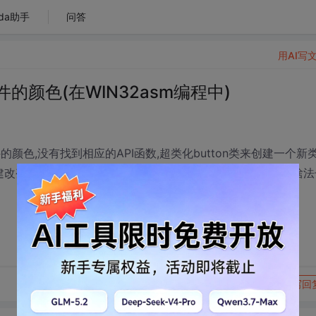
da助手
问答
用AI写
的颜色(在WIN32asm编程中)
件的颜色,没有找到相应的API函数,超类化button类来创建一个新
背景色以期创建改变了颜色的窗口控件也不成功,大家指导指导,给俺说说有啥
转发到动态
举报
写回