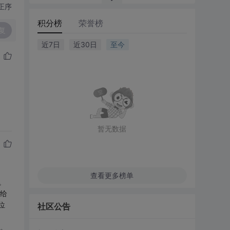
正序
积分榜
荣誉榜
复
近7日
近30日
至今
暂无数据
查看更多榜单
。
送给
位
社区公告
柄。