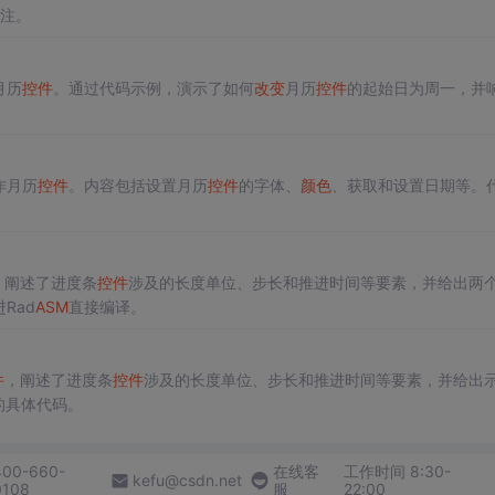
注。
月历
控件
。通过代码示例，演示了如何
改变
月历
控件
的起始日为周一，并
作月历
控件
。内容包括设置月历
控件
的字体、
颜色
、获取和设置日期等。
，阐述了进度条
控件
涉及的长度单位、步长和推进时间等要素，并给出两
Rad
ASM
直接编译。
件
，阐述了进度条
控件
涉及的长度单位、步长和推进时间等要素，并给出
的具体代码。
400-660-
在线客
工作时间 8:30-
kefu@csdn.net
0108
服
22:00