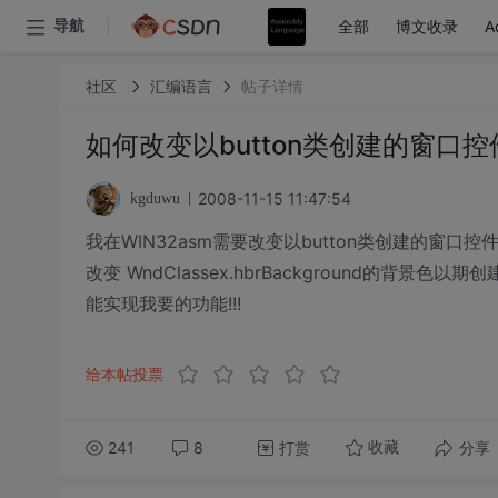
全部
博文收录
A
导航
社区
汇编语言
帖子详情
如何改变以button类创建的窗口控件
2008-11-15 11:47:54
kgduwu
我在WIN32asm需要改变以button类创建的窗口控
改变 WndClassex.hbrBackground的
能实现我要的功能!!!
给本帖投票
241
8
打赏
分享
收藏