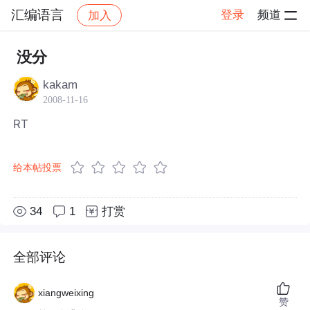
汇编语言
登录
频道
加入
帖子详情
社区
汇编语言
没分
kakam
2008-11-16
RT
给本帖投票
34
1
打赏
全部评论
xiangweixing
赞