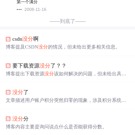
第一个满分
2008-11-16
——到底了——
csdn
没分
啊
博客提及CSDN
没分
的情况，但未给出更多相关信息。
要下载资源
没分
了？？
博客提出下载资源
没分
该如何解决的问题，但未给出具体
办法。
没分
了
文章描述用户账户积分突然归零的现象，涉及积分系统状
态异常、用户权益保障及可能的后台逻辑错误，属于用户
账户管理与积分体系运维范畴。
没分
分
博客内容主要是询问说点什么是否能获得分数。