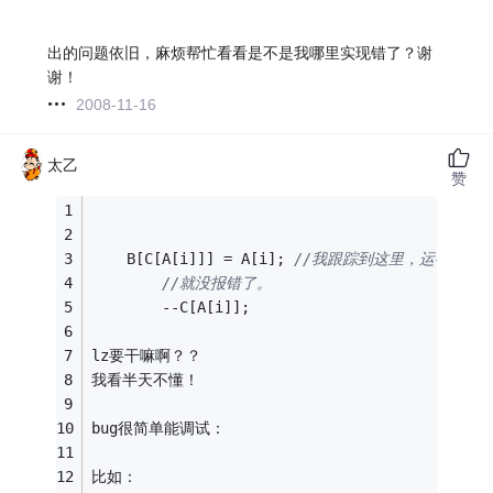
出的问题依旧，麻烦帮忙看看是不是我哪里实现错了？谢
谢！
2008-11-16
太乙
赞
	B[C[A[i]]] = A[i]; 
//我跟踪到这里，运行一次
//就没报错了。
		--C[A[i]];
lz要干嘛啊？？
我看半天不懂！
bug很简单能调试：
比如：