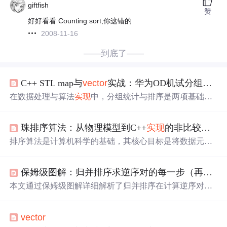
giftfish
赞
好好看看 Counting sort,你这错的
2008-11-16
——到底了——
C++ STL map与
vector
实战：华为OD机试分组统计与排序题解
在数据处理与算法
实现
中，分组统计与排序是两项基础且
核心的操作。其原理在于根据特定键值对数据进行归类，
再对聚合结果进行排序，以满足排名、筛选等需求。这项
珠排序算法：从物理模型到C++
实现
的非比较排序解析
技术的价值在于能高效处理海量数据，
实现
从原始记录到
结构化结果的转换，是数据分析、用户行为统计等场景的
排序算法是计算机科学的基础，其核心目标是将数据元素
通用解决方案。通过灵活运用C++ STL中的map和
vector
容
按特定顺序重新排列。传统比较排序算法如快速排序和归
器，可以优雅地
实现
数据分组、存储与排序。本文以一道
并排序，通过元素间的比较和交换
实现
排序，时间复杂度
典型的华为OD机试题目为例，详细解析如何利用map进行
保姆级图解：归并排序求逆序对的每一步（再也不怕计数
通常为O(n log n)。而非比较排序算法则另辟蹊径，利用数
数据分组，结合
vector
存储与排序，并设计自定义规则完
据的特定属性（如整数范围）
实现
线性时间复杂度，例如
本文通过保姆级图解详细解析了归并排序在计算逆序对中
成复杂排名，为处理同类分组统计与排序
计数排序
和基数排序。珠排序（Bead Sort）作为一种独特
的应用，帮助读者避免常见计数错误。从逆序对的定义到
的非比较排序算法，其灵感来源于物理世界中的重力作
归并排序的分治策略，再到合并阶段的核心逻辑，文章逐
用，通过模拟珠子在垂直杆上的自然下落过程
实现
排序。
vector
步拆解每个步骤，特别解释了mid-i+1的计算原理。同时提
该算法将每个正整数视为一串珠子，珠子在重力作用下自