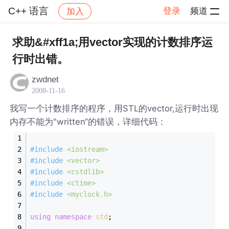
C++ 语言
登录
频道
加入
帖子详情
社区
C++ 语言
求助&#xff1a;用vector实现的计数排序运
行时出错。
zwdnet
2008-11-16
我写一个计数排序的程序，用STL的vector,运行时出现
内存不能为"written“的错误，详细代码：
#
include
<iostream>
#
include
<vector>
#
include
<cstdlib>
#
include
<ctime>
#
include
<myclock.h>
using
namespace
std
;