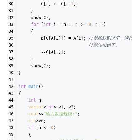
         C[i] += C[i
-1
];
     }
     show(C);
for
 (
int
 i = n
-1
; i >= 
0
; i--)
     {
         B[C[A[i]]] = A[i]; 
//我跟踪到这里，运行一
//就没报错了。
         --C[A[i]]; 
     }
     show(C);
}
int
main
()
{
int
 n;
vector
<
int
> v1, v2;
cout
<<
"输入数据规模:"
;
cin
>>n;
if
 (n <= 
0
)
    {