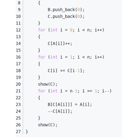
     {
         B.push_back(
0
);
         C.push_back(
0
);
     }
for
 (
int
 i = 
0
; i < n; i++)
     {
         C[A[i]]++;
     }
for
 (
int
 i = 
1
; i < n; i++)
     {
         C[i] += C[i
-1
];
     }
     show(C);
for
 (
int
 i = n
-1
; i >= 
1
; i--)
     {
         B[C[A[i]]] = A[i];
         --C[A[i]]; 
     }
     show(C);
}