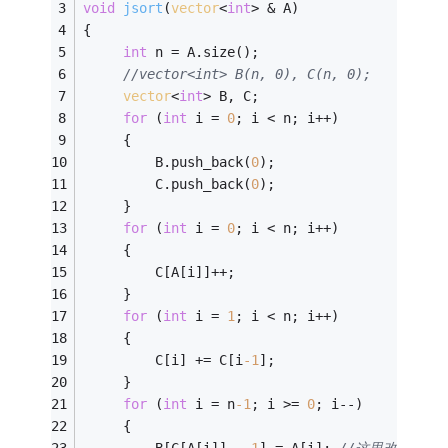
void
jsort
(
vector
<
int
> & A)
{
int
 n = A.size();
//vector<int> B(n, 0), C(n, 0);
vector
<
int
> B, C;
for
 (
int
 i = 
0
; i < n; i++)
     {
         B.push_back(
0
);
         C.push_back(
0
);
     }
for
 (
int
 i = 
0
; i < n; i++)
     {
         C[A[i]]++;
     }
for
 (
int
 i = 
1
; i < n; i++)
     {
         C[i] += C[i
-1
];
     }
for
 (
int
 i = n
-1
; i >= 
0
; i--)
     {