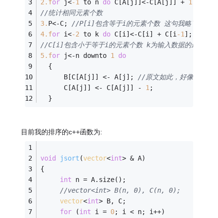
2.f
or
 j<
-1
 to n 
do
 C[A[j]]<-C[A[j]] + 
1
;
//统计相同元素个数
3.
P<-C; 
//P[i]包含等于i的元素个数 这句我略了
4.f
or
 i<
-2
 to k 
do
 C[i]<-C[i] + C[i
-1
];
//C[i]包含小于等于i的元素个数 k为输入数据的最大值,我
5.f
or
 j<-n downto 
1
do
  {
      B[C[A[j]] <- A[j]; 
//原文如此，好像少个"]" 即 
      C[A[j]] <- C[A[j]] - 
1
;
  }
目前我的排序的c++函数为:
void
jsort
(
vector
<
int
> & A)
{
int
 n = A.size();
//vector<int> B(n, 0), C(n, 0);
vector
<
int
> B, C;
for
 (
int
 i = 
0
; i < n; i++)