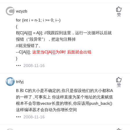
wzyzb
赞
for (int i = n-1; i >= 0; i--)
{
B[C[A[i]]] = A[i]; //我跟踪到这里，运行一次循环以后就
报错（“段异常”），把这句注释掉
//就没报错了。
--C[A[i]];
这里当C[A[i]]为0时 后面就会出错
}
2008-11-16
tnfyj
赞
B 和 C的大小是不确定的,你只是假设他们的大小都和A
的一样了 ,可事实上 你这样直接为某个地址的元素赋值
根本不会导致vector长度的增长,你应该用push_back()
这样编译器才会自动为你增长空间
2008-11-16