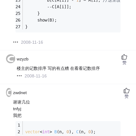
         B[C[A[i]] - 
1
] = A[i]; 
//这里改了
         --C[A[i]]; 
     }
     show(B);
}
2008-11-16
wzyzb
赞
楼主的记数排序 写的有点糟 在看看记数排序
2008-11-16
zwdnet
赞
谢谢几位
tnfyj:
我把
vector
<
int
> 
B
(n, 
0
)
, 
C
(n, 
0
)
;