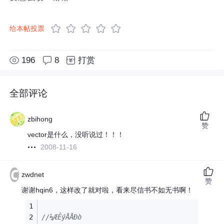
给本帖投票
196
8
打赏
全部评论
zbihong
赞
vector是什么，没听说过！！！
2008-11-16
zwdnet
赞
谢谢hqin6，这样改了就对啦，看来尽信书不如无书啊！
//¼ÆÊýÅÅÐò 