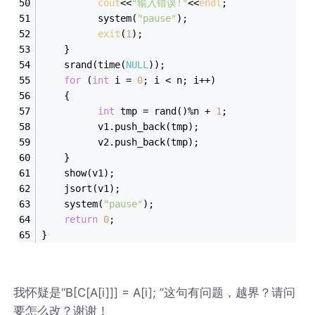
cout
<<
"输入错误!"
<<
endl
;
          system(
"pause"
);
exit
(
1
); 
    }
    srand(time(
NULL
));
for
 (
int
 i = 
0
; i < n; i++)
    {
int
 tmp = rand()%n + 
1
;
          v1.push_back(tmp);
          v2.push_back(tmp);
    }
    show(v1);
    jsort(v1);
    system(
"pause"
);
return
0
;
}
我怀疑是“B[C[A[i]]] = A[i]; ”这句有问题，越界？请问
要怎么改？谢谢！