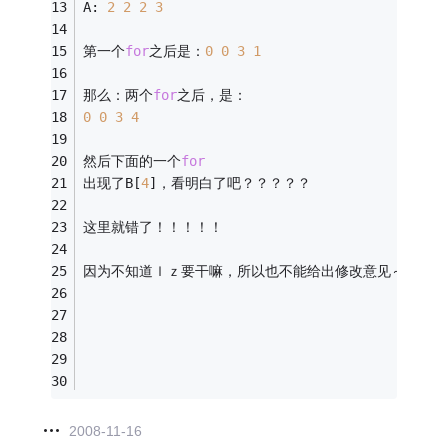
A: 
2
2
2
3
第一个
for
之后是：
0
0
3
1
那么：两个
for
之后，是：
0
0
3
4
然后下面的一个
for
出现了B[
4
]，看明白了吧？？？？？
这里就错了！！！！！
因为不知道ｌｚ要干嘛，所以也不能给出修改意见～呵呵～
2008-11-16