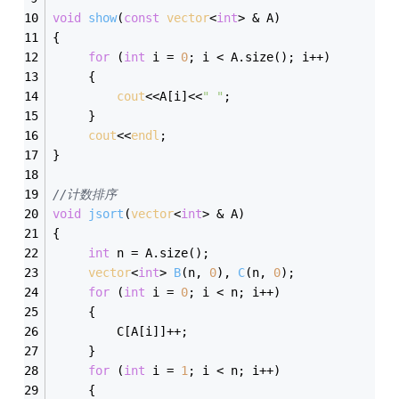
void
show
(
const
vector
<
int
> & A)
{
for
 (
int
 i = 
0
; i < A.size(); i++)
     {
cout
<<A[i]<<
" "
;
     }
cout
<<
endl
;
}
//计数排序
void
jsort
(
vector
<
int
> & A)
{
int
 n = A.size();
vector
<
int
> 
B
(n, 
0
)
, 
C
(n, 
0
)
;
for
 (
int
 i = 
0
; i < n; i++)
     {
         C[A[i]]++;
     }
for
 (
int
 i = 
1
; i < n; i++)
     {