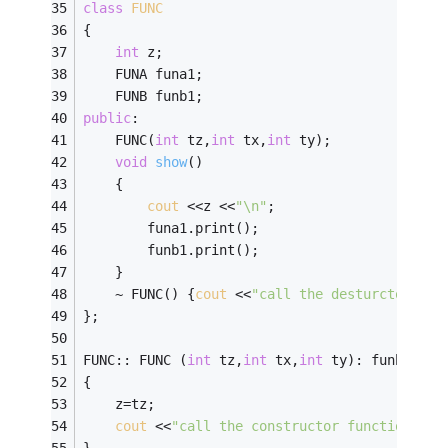
class
FUNC
{    
int
 z;          
	FUNA funa1;          
	FUNB funb1;  
public
:                            
	FUNC(
int
 tz,
int
 tx,
int
 ty);        
void
show
()
	{ 
cout
 <<z <<
"\n"
;            
		funa1.print();              
		funb1.print();              
	} 
    ~ FUNC() {
cout
 <<
"call the desturctor fun
}; 
FUNC:: FUNC (
int
 tz,
int
 tx,
int
 ty): funb1(ty)
{  
	z=tz;                    
cout
 <<
"call the constructor function FUN
} 