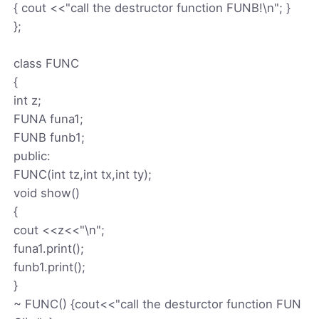
{ cout <<"call the destructor function FUNB!\n"; }
};
class FUNC
{
int z;
FUNA funa1;
FUNB funb1;
public:
FUNC(int tz,int tx,int ty);
void show()
{
cout <<z<<"\n";
funa1.print();
funb1.print();
}
~ FUNC() {cout<<"call the desturctor function FUN