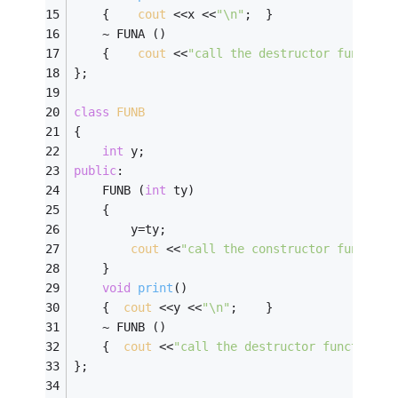
	{    
cout
 <<x <<
"\n"
;  }    
	~ FUNA ()                
	{    
cout
 <<
"call the destructor function
}; 
class
FUNB
{    
int
 y;                  
public
:                  
	FUNB (
int
 ty)          
	{  
		y=ty;              
cout
 <<
"call the constructor function
	} 
void
print
()
	{  
cout
 <<y <<
"\n"
;    }          
	~ FUNB ()  
	{  
cout
 <<
"call the destructor function F
}; 