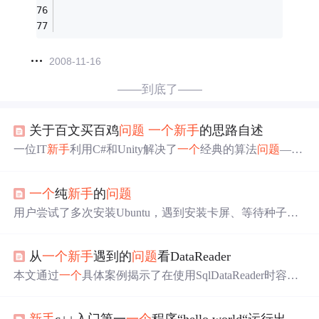
2008-11-16
——到底了——
关于百文买百鸡
问题
一个
新手
的思路自述
一位IT
新手
利用C#和Unity解决了
一个
经典的算法
问题
——
百鸡
问题
。通过数学建模和编程实现，采用循环结构来寻
找所有可能的解，并通过优化减少了循环层数。
一个
纯
新手
的
问题
用户尝试了多次安装Ubuntu，遇到安装卡屏、等待种子完
全播种等
问题
，且Ubuntu安装过程中导致C盘空间不断增
长，超过20GB。用户寻求解决Ubuntu安装
问题
的方法，并
从
一个
新手
遇到的
问题
看DataReader
关注C盘内存占用的来源。
本文通过
一个
具体案例揭示了在使用SqlDataReader时容易
忽视的
问题
——其单向特性导致的数据读取错误。作者详
细分析了一段.NET代码，并指出由于DataReader的特性，