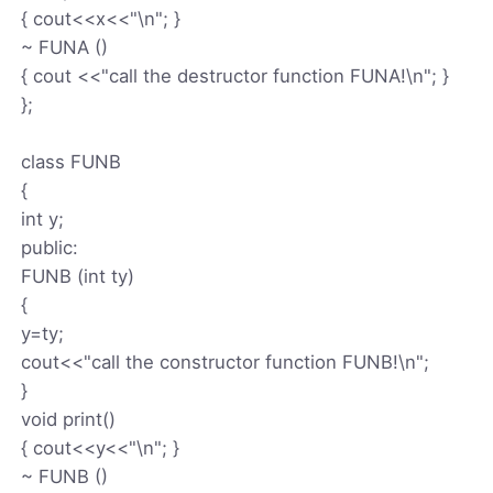
{ cout<<x<<"\n"; }
~ FUNA ()
{ cout <<"call the destructor function FUNA!\n"; }
};
class FUNB
{
int y;
public:
FUNB (int ty)
{
y=ty;
cout<<"call the constructor function FUNB!\n";
}
void print()
{ cout<<y<<"\n"; }
~ FUNB ()