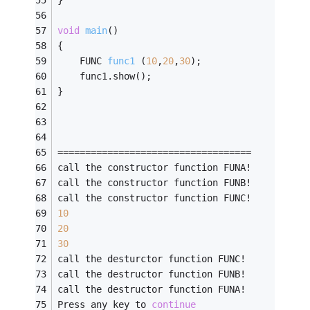
void
main
()
{ 
FUNC 
func1
(
10
,
20
,
30
)
;    
    func1.show();    
}  
===================================
call the constructor function FUNA!
call the constructor function FUNB!
call the constructor function FUNC!
10
20
30
call the desturctor function FUNC!
call the destructor function FUNB!
call the destructor function FUNA!
Press any key to 
continue