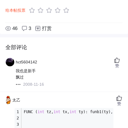
给本帖投票
46
3
打赏
全部评论
hct5604142
赞
我也是新手
飘过
2008-11-16
太乙
赞
FUNC (
int
 tz,
int
 tx,
int
 ty): funb1(ty), funa1