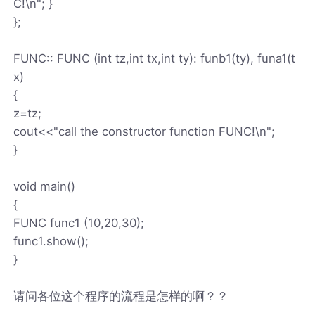
C!\n"; }
};
FUNC:: FUNC (int tz,int tx,int ty): funb1(ty), funa1(t
x)
{
z=tz;
cout<<"call the constructor function FUNC!\n";
}
void main()
{
FUNC func1 (10,20,30);
func1.show();
}
请问各位这个程序的流程是怎样的啊？？