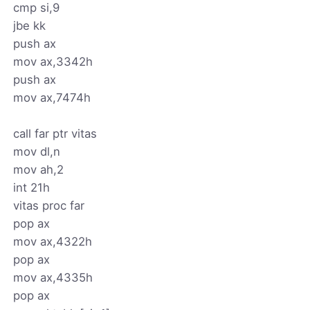
cmp si,9
jbe kk
push ax
mov ax,3342h
push ax
mov ax,7474h
call far ptr vitas
mov dl,n
mov ah,2
int 21h
vitas proc far
pop ax
mov ax,4322h
pop ax
mov ax,4335h
pop ax