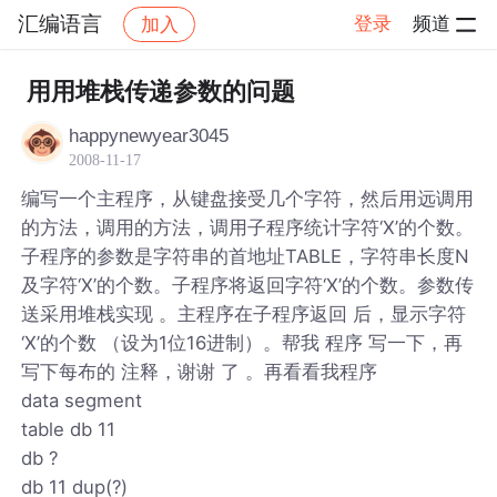
汇编语言
登录
频道
加入
帖子详情
社区
汇编语言
用用堆栈传递参数的问题
happynewyear3045
2008-11-17
编写一个主程序，从键盘接受几个字符，然后用远调用
的方法，调用的方法，调用子程序统计字符‘X’的个数。
子程序的参数是字符串的首地址TABLE，字符串长度N
及字符‘X’的个数。子程序将返回字符‘X’的个数。参数传
送采用堆栈实现 。主程序在子程序返回 后，显示字符
‘X’的个数 （设为1位16进制）。帮我 程序 写一下，再
写下每布的 注释，谢谢 了 。再看看我程序
data segment
table db 11
db ?
db 11 dup(?)