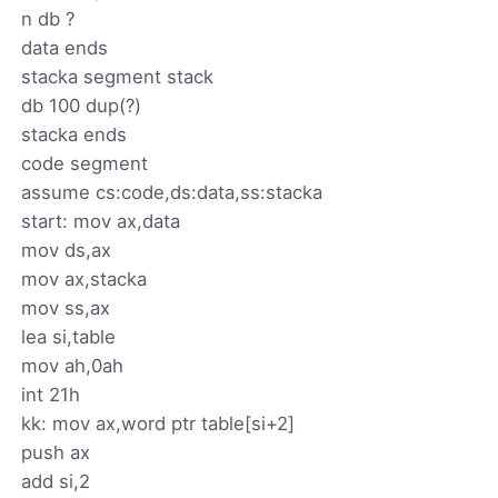
n db ?
data ends
stacka segment stack
db 100 dup(?)
stacka ends
code segment
assume cs:code,ds:data,ss:stacka
start: mov ax,data
mov ds,ax
mov ax,stacka
mov ss,ax
lea si,table
mov ah,0ah
int 21h
kk: mov ax,word ptr table[si+2]
push ax
add si,2