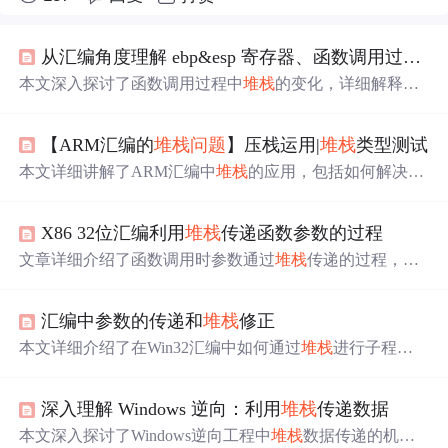
从汇编角度理解 ebp&esp 寄存器、函数调用过程、函数参数传递以及
本文深入探讨了函数调用过程中
堆栈
的变化，详细解释了
堆栈
指针SP和BP的作用，以及函数参数如何通过
堆栈
传
递。通过具体案例，展示了在32位和64位系统中，函数调
【ARM汇编的
堆栈
问题
】压栈运用|
堆栈
类型测试
用的差异，尤其是在参数传递和
堆栈
平衡方面的不同。
本文详细讲解了ARM汇编中
堆栈
的应用，包括如何解决参
数过多的
问题
，
堆栈
的四种工作方式及其检测方法，以及
默认
堆栈
类型。通过实例演示，学习了如何正确压栈和输
X86 32位汇编利用
堆栈
传递函数参数的过程
出多个数据，以及如何验证ARM
堆栈
的类型。
文章详细介绍了函数调用时参数通过
堆栈
传递的过程，包
括C语言代码示例和对应的汇编代码解析。在函数调用
时，参数被压入
堆栈
，EBP和ESP寄存器用于管理栈帧，
汇编中参数的传递和
堆栈
修正
确保栈平衡并存储局部变量。在函数结束时，通过POP指
令恢复寄存器和栈的状态，返回主程序。
本文详细介绍了在Win32汇编中如何通过
堆栈
进行子程序
参数传递，包括不同调用约定的区别、参数入栈顺序及
堆
栈
清理方式，并展示了如何利用MASM32的宏指令简化编
深入理解 Windows 逆向：利用
堆栈
传递数据
程。
本文深入探讨了Windows逆向工程中
堆栈
数据传递的机