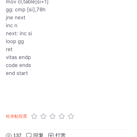
mov cl,table[si+1]
gg: cmp [si],78h
jne next
inc n
next: inc si
loop gg
ret
vitas endp
code ends
end start
给本帖投票
137
回复
打赏