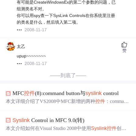
有可能是CreateWindowsEx的第二个参数的问题，已
组测类名不对。
你可以用spy查一下SysLink Controls在你系统里注册
的类名是什么，然后填入第二项。
2008-11-17
太乙
赞
upup~~~~~~~~
2008-11-17
——到底了——
MFC
控件
(8):command button与
sys
link
control
本文详细介绍了VS2008中MFC新增的两种
控件
：command
button和
sys
link
controls
。commandbutton在原有button基础
上增加了note文字、图标显示和交互响应特性；
sys
link
co
Sys
link
Control in MFC 9.0(转)
ntrols
则类似于html中的超链接，点击可直接跳转至网页。
文章通过代码示例展示了如何设置这两种
控件
的特性和消
本文介绍如何在Visual Studio 2008中使用
Sys
link
控件
创建
息处理。
超链接，并展示了如何设置文本、处理点击事件及利用MF