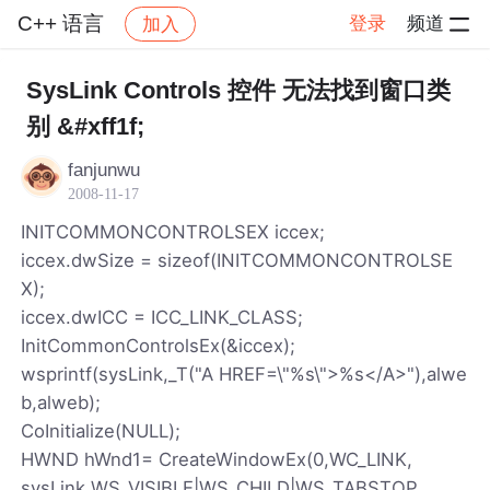
C++ 语言
登录
频道
加入
帖子详情
社区
C++ 语言
SysLink Controls 控件 无法找到窗口类
别 &#xff1f;
fanjunwu
2008-11-17
INITCOMMONCONTROLSEX iccex;
iccex.dwSize = sizeof(INITCOMMONCONTROLSE
X);
iccex.dwICC = ICC_LINK_CLASS;
InitCommonControlsEx(&iccex);
wsprintf(sysLink,_T("A HREF=\"%s\">%s</A>"),alwe
b,alweb);
CoInitialize(NULL);
HWND hWnd1= CreateWindowEx(0,WC_LINK,
sysLink,WS_VISIBLE|WS_CHILD|WS_TABSTOP,