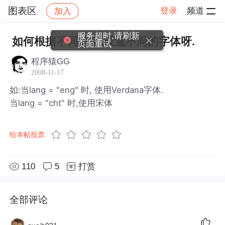
图表区
登录
频道
加入
帖子详情
社区
图表区
服务超时,请刷新
如何根据不同的值,设置不同的字体呀.
页面重试
程序猿GG
2008-11-17
如:当lang = "eng" 时, 使用Verdana字体.
当lang = "cht" 时,使用宋体
给本帖投票
110
5
打赏
全部评论