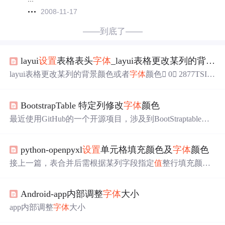
2008-11-17
——到底了——
layui
设置
表格表头
字体
_layui表格更改某列的背景颜色或者
layui表格更改某列的背景颜色或者
字体
颜色 0 2877TSIM
2019/6/26 15:29:11区分某个字段
不同
的情况下，显示成的
某列的表格颜色
不同
做法为在layui表格下layui.use('table', fu
BootstrapTable 特定列修改
字体
颜色
nction () 函数里增加done函数具体代码如下：[pre]layui.use
('table', function () {var table = layui.table...
最近使用GitHub的一个开源项目，涉及到BootStraptable的
使用，今天遇到了给特定列修改颜色的问题，查找之后知
道可以通过formatter初始化表格列来实现
python-openpyxl
设置
单元格填充颜色及
字体
颜色
接上一篇，表合并后需根据某列字段指定
值
整行填充颜色
或
设置
字体
颜色，以下代码为单个表操作，若需操作多表
需进行循环读取。
Android-app内部调整
字体
大小
app内部调整
字体
大小