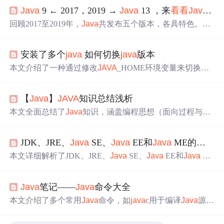
Java
9 ← 2017，2019 →
Java
13 ，来
看看
Java
两
回顾2017至2019年，
Java
共发布五个版本，各具特色。
Ja
va
9引入模块系统，
Java
10推出类型推断，
Java
11为首个
长期支持版，
Java
12和
Java
13则分别带来Shenandoah GC
安装了多个
java
如何切换
java
版本
和文本块支持。
本文介绍了一种通过修改
JAVA
_HOME环境变量来切换不
同
Java
版本的方法，包括手动修改、使用批处理脚本快速
切换以及在CMD中临时更改
Java
版本的步骤。
【
Java
】
JAVA
知识总结浅析
本文全面总结了
Java
知识，涵盖编程思想（面向过程与面
向对象）、发展历史、JVM原理、数据类型等。介绍了
Jav
a
SE与
Java
EE区别、应用场景，还涉及JDK、
Java
Web
JDK、JRE、
Java
SE、
Java
EE和
Java
ME的详细解析
技术、Spring Boot全家桶、MyBatis实现、网络编程等，阐
述了其在大数据、人工智能等领域的应用。
本文详细解析了JDK、JRE、
Java
SE、
Java
EE和
Java
M
E。JDK是开发工具包，JRE是运行环境；
Java
SE是标准
版，用于桌面应用；
Java
EE是企业版，用于企业级应
Java
笔记——
Java
命令大全
用；
Java
ME是微型版，用于移动和嵌入式设备应用。它
们分别侧重于程序开发运行、基础应用、企业级应用和移
本文介绍了多个常用
Java
命令，如
java
c用于编译
Java
源代
动嵌入式应用开发。
码，
java
用于启动JVM执行程序，
java
p可查看类文件信
息，jar用于管理JAR文件，
java
doc能生成
Java
文档，还有j