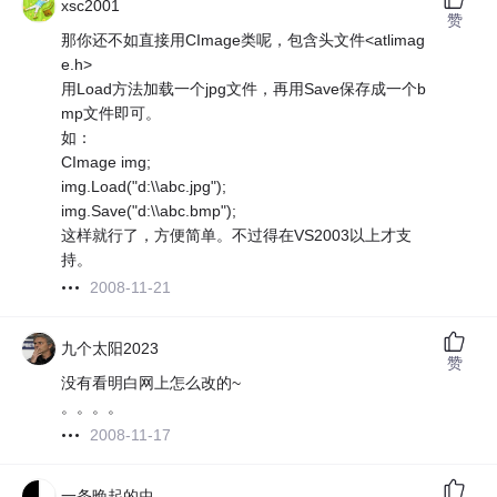
xsc2001
赞
那你还不如直接用CImage类呢，包含头文件<atlimag
e.h>
用Load方法加载一个jpg文件，再用Save保存成一个b
mp文件即可。
如：
CImage img;
img.Load("d:\\abc.jpg");
img.Save("d:\\abc.bmp");
这样就行了，方便简单。不过得在VS2003以上才支
持。
2008-11-21
九个太阳2023
赞
没有看明白网上怎么改的~
。。。。
2008-11-17
一条晚起的虫