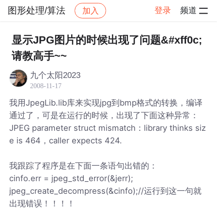
图形处理/算法
登录
频道
加入
帖子详情
社区
图形处理/算法
显示JPG图片的时候出现了问题&#xff0c;
请教高手~~
九个太阳2023
2008-11-17
我用JpegLib.lib库来实现jpg到bmp格式的转换，编译
通过了，可是在运行的时候，出现了下面这种异常：
JPEG parameter struct mismatch：library thinks siz
e is 464，caller expects 424.
我跟踪了程序是在下面一条语句出错的：
cinfo.err = jpeg_std_error(&jerr);
jpeg_create_decompress(&cinfo);//运行到这一句就
出现错误！！！！