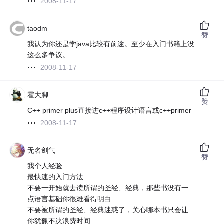
2008-11-17
taodm
赞
我认为你还是学java比较有前途。至少在入门书籍上没
这么多争议。
2008-11-17
霍大脚
赞
C++ primer plus直接进c++程序设计语言或c++primer
2008-11-17
无名剑气
赞
我个人经验
最快速的入门方法:
不要一开始就去读所谓的圣经、经典，那些书没有一
点语言基础你很难看得明白
不要被所谓的圣经、经典迷惑了，关心哪本书只会让
你犹豫不决浪费时间