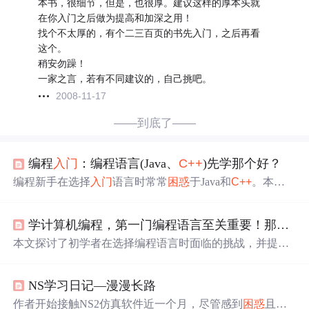
本书，很细节，但是，也很厚。建议这样的厚本头就
在你入门之后做为提高和加深之用！
找个不太厚的，有个二三百页的书先入门，之后再看
这个。
稍安勿躁！
一家之言，若有不同建议的，自己挑吧。
2008-11-17
——到底了——
编程
入门
：编程语言(Java、
C++
)先学那个好？
编程新手在选择
入门
语言时常常
困惑
于Java和
C++
。本文
从难度、应用领域和就业薪资等方面对比了两者，推荐新
手依据自身目标选择。Java简单易学且广泛应用，适合大
学计算机编程，第一门编程语言至关重要！那到底应该学习什么呢？
多数
入门
者；而
C++
复杂但能深入理解编程原理，适用于
有挑战精神的学习者。若不走C/
C++
方向，直接学习Java是
本文探讨了初学者在选择编程语言时面临的挑战，并提供
不错的选择。
了实用的建议。对于不同目标的学习者，推荐了适合的语
言，如Python适合编程新手，Java适用于Web开发，而C/
C
NS学习日记—漫漫长路
++
则为深入理解编程理论提供基础。
作者开始接触NS2仿真软件近一个月，尽管感到
困惑
且进