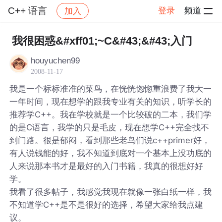
C++ 语言
登录
频道
加入
帖子详情
社区
C++ 语言
我很困惑&#xff01;~C&#43;&#43;入门
houyuchen99
2008-11-17
我是一个标标准准的菜鸟，在恍恍惚惚重浪费了我大一
一年时间，现在想学的跟我专业有关的知识，听学长的
推荐学C++。我在学校就是一个比较破的二本，我们学
的是C语言，我学的只是毛皮，现在想学C++完全找不
到门路。很是郁闷，看到那些老鸟们说c++primer好，
有人说钱能的好，我不知道到底对一个基本上没功底的
人来说那本书才是最好的入门书籍，我真的很想好好
学。
我看了很多帖子，我感觉我现在就像一张白纸一样，我
不知道学C++是不是很好的选择，希望大家给我点建
议。