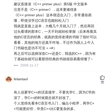
建议直接读《C++ primer plus》第5版 中文版本
注意不是《C++ primer》，这本要难得多
《C++ primer plus》这本很适合入门，非常通俗易
懂，即使没学过C语言也能轻松入门
我就是直接上这本，大概几个月就入门了，然后再回
过头看谭的那本C，一天不到就轻松掌握（后来再看其
他的C语言的经典，就真的觉得老谭的书除了指针可以
看看，其他的地方还真不咋地，不过作为国人上午入
门书籍也是功不可没 = =#）
再之后可以选择深造C++还是C，我选的C++，因为有
了基础你就可以看那些经典的书就很容易看得懂了~
2008-11-17
linlantaol
赞
有人说要学C++的话直接学，不要先学C，因为C学的
深了，学C++的时候观念就不好改了。
个人觉得先看本C语言书入门，编点小程序，再学C+
+可能更好些，毕竟C++比C要复杂的多。