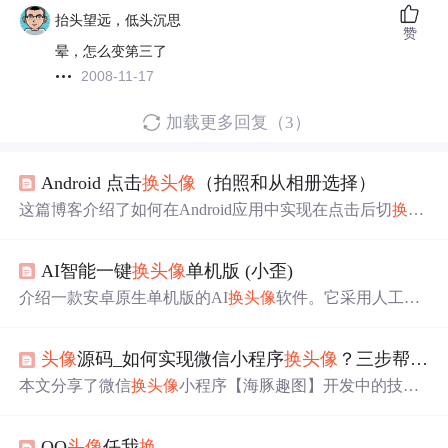
抬头望远，低头沉思
赞
晕，怎么变第三了
2008-11-17
加载更多回复（3）
Android 点击
换
头像
（拍照和从相册选择）
这篇博客介绍了如何在Android应用中实现在点击后切
换
头
像
的功能，包括从布局代码到权限设置，以及使用相机和
相册获取图片的步骤。涉及到的代码包括XML布局文件的
AI智能一键
换
头像
单机版 (小歪)
修改、AndroidManifest.xml中权限的添加、Fragment中的实
现以及动画效果的配置。
介绍一款安卓原生单机版的AI
换
头像
软件。它采用人工智
能技术精准识别替
换
位置，可一键
换
聊天、朋友圈
头像
。
软件界面简洁，操作简单，无需专业技能。且
换
头像
在本
头像
源码_如何实现微信小程序
换
头像
？三步帮你搞定
地进行，不涉及数据上传，保障隐私安全。还给出了下载
地址。
本文分享了微信
换
头像
小程序【海豚趣图】开发中的技术
要点。包括获取用户
头像
的三种方式及自定义 actionSheet
组件解决原生接口问题，图片模板通过云函数动态获取。
QQ
头像
任我
换