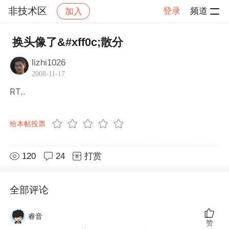
非技术区
登录
频道
加入
帖子详情
社区
非技术区
换头像了&#xff0c;散分
lizhi1026
2008-11-17
RT..
给本帖投票
120
24
打赏
全部评论
睿音
赞