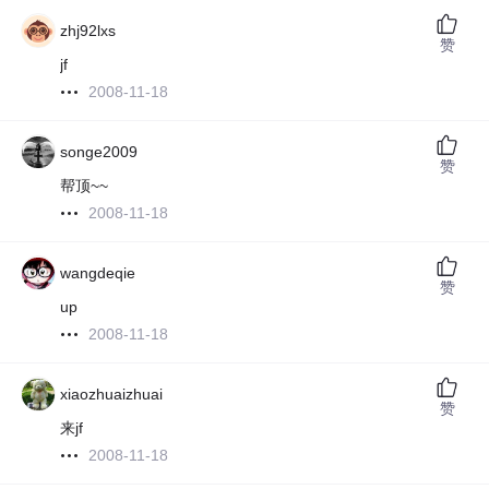
zhj92lxs
赞
jf
2008-11-18
songe2009
赞
帮顶~~
2008-11-18
wangdeqie
赞
up
2008-11-18
xiaozhuaizhuai
赞
来jf
2008-11-18