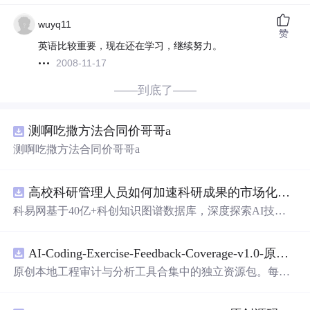
wuyq11
赞
英语比较重要，现在还在学习，继续努力。
2008-11-17
——到底了——
测啊吃撒方法合同价哥哥a
测啊吃撒方法合同价哥哥a
高校科研管理人员如何加速科研成果的市场化转化？.docx
科易网基于40亿+科创知识图谱数据库，深度探索AI技术
在技术转移、成果转化、技术经纪、知识产权、产业创
新、科技招商等垂直领域的多样化应用场景，研究科技创
AI-Coding-Exercise-Feedback-Coverage-v1.0-原创源码与文档.zip
新领域的AI+数智化解决方案，推动科技创新与产业创新
智能化发展。
原创本地工程审计与分析工具合集中的独立资源包。每个
ZIP包含完整源码、3项自动化测试、可复现合成示例、离
线HTML、JSON与SVG报告、1080×720真实运行效果图、