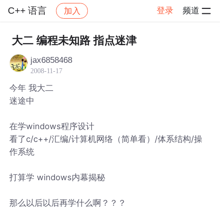
C++ 语言
登录
频道
加入
帖子详情
社区
C++ 语言
大二 编程未知路 指点迷津
jax6858468
2008-11-17
今年 我大二
迷途中
在学windows程序设计
看了c/c++/汇编/计算机网络（简单看）/体系结构/操
作系统
打算学 windows内幕揭秘
那么以后以后再学什么啊？？？